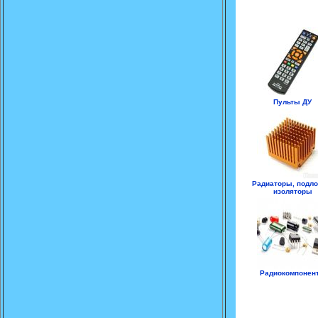
Пульты ДУ
Радиаторы, подло
изоляторы
Радиокомпонен