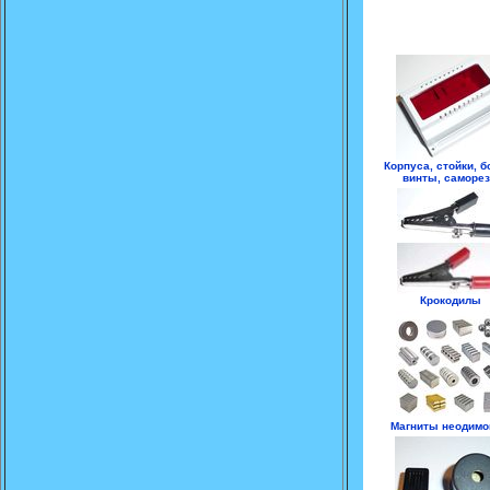
Корпуса, стойки, б
винты, саморе
Крокодилы
Магниты неодим