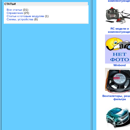
комплектующи
СТАТЬИ
Все статьи
(31)
Справочник
(25)
Статьи к готовым модулям
(1)
Схемы, устройства
(6)
RC модели и
комплектующи
Winbond
Вентиляторы, реш
фильтра