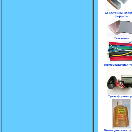
Сердечники, карк
ферриты
Текстолит
Термоусадочная т
Трансформато
Химия для электр