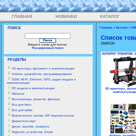
ГЛАВНАЯ
НОВИНКИ
КАТАЛОГ
ПОИСК
Главная
»
Каталог
»
O
Список тов
OMRON
Введите слово для поиска.
Расширенный поиск
КАТАЛОГ ТОВАРОВ -
РАЗДЕЛЫ
3D принтеры, филамент и комплектующие
Arduino, разработка, программирование
GSM, WI-FI, Ethernet, GPS, радио модули и
комплектующие
RC модели и комплектующие
3D принтеры, фила
комплектующи
Winbond
Вентиляторы, решетки, фильтра
Все для Авто
Все для пайки
Выключатели, кнопки, DIP переключателм
Держатели карт
Диски, коробки, конверты
Изделия, устройства, блоки
Arduino, разрабо