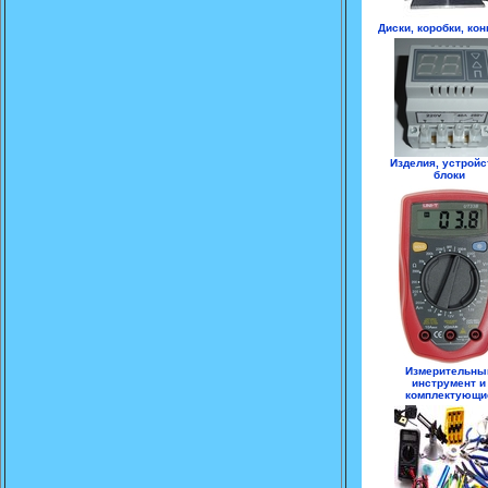
Диски, коробки, ко
Изделия, устройс
блоки
Измерительны
инструмент и
комплектующи