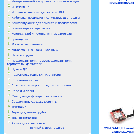
Измерительный инструмент и комплектующие
программирован
Инструмент
Источники энергии, держатели, ИБП
Кабельная продукция и сопутствующие товары
Комплектующие для ремонта и производства
Компьютерная периферия
Корпуса, стойки, болты, винты, саморезы
Крокодилы
Магниты неодимовые
Микрофоны, пищалки, наушники
Пакеты струна
Предохранители, термопредохранители,
термостаты, держатели
Пульты ДУ
Радиаторы, подложки, изоляторы
Радиокомпоненты
Разъемы, штекера, гнезда, переходники
Реле и колодки
Светодиоды, фонари, светильники
Сердечники, каркасы, ферриты
Текстолит
Термоусадочная трубка
Трансформаторы
Химия для электроники
Полный список товаров
GSM, WI-FI, Ethernet
радио модули 