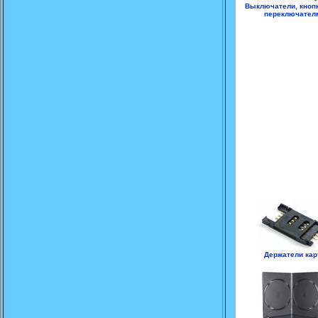
Выключатели, кнопк
переключател
Держатели кар