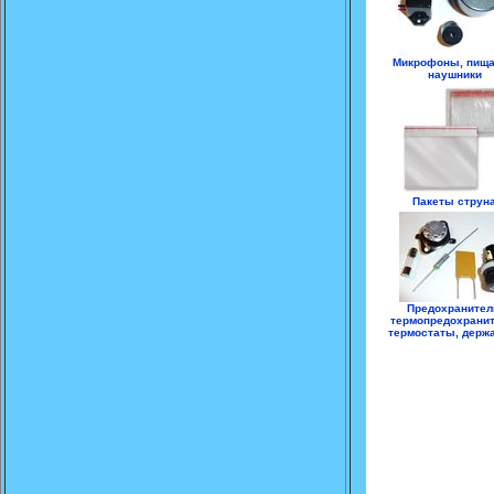
Микрофоны, пища
наушники
Пакеты струн
Предохранител
термопредохранит
термостаты, держ