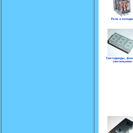
Реле и колодк
Светодиоды, фон
светильники