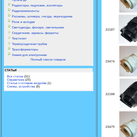
Радиаторы, подложки, изоляторы
Радиокомпоненты
Разъемы, штекера, гнезда, переходники
Реле и колодки
Светодиоды, фонари, светильники
22187
Сердечники, каркасы, ферриты
Текстолит
Термоусадочная трубка
Трансформаторы
Химия для электроники
Полный список товаров
23474
СТАТЬИ
Все статьи
(31)
Справочник
(25)
Статьи к готовым модулям
(1)
Схемы, устройства
(6)
22188
23475