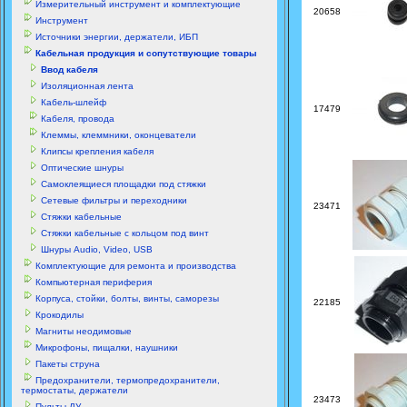
Измерительный инструмент и комплектующие
20658
Инструмент
Источники энергии, держатели, ИБП
Кабельная продукция и сопутствующие товары
Ввод кабеля
Изоляционная лента
Кабель-шлейф
17479
Кабеля, провода
Клеммы, клеммники, оконцеватели
Клипсы крепления кабеля
Оптические шнуры
Самоклеящиеся площадки под стяжки
Сетевые фильтры и переходники
23471
Стяжки кабельные
Стяжки кабельные с кольцом под винт
Шнуры Audio, Video, USB
Комплектующие для ремонта и производства
Компьютерная периферия
Корпуса, стойки, болты, винты, саморезы
22185
Крокодилы
Магниты неодимовые
Микрофоны, пищалки, наушники
Пакеты струна
Предохранители, термопредохранители,
термостаты, держатели
23473
Пульты ДУ