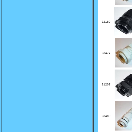
22189
23477
21207
23480