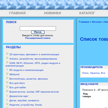
ГЛАВНАЯ
НОВИНКИ
КАТАЛОГ
ПОИСК
Главная
»
Каталог
»
Ка
Введите слово для поиска.
Список тов
Расширенный поиск
РАЗДЕЛЫ
3D принтеры, филамент и комплектующие
Arduino, разработка, программирование
GSM, WI-FI, Ethernet, GPS, радио модули и
комплектующие
ПРОИЗВОДИТЕЛИ
RC модели и комплектующие
China
,
Украина
,
Все
Winbond
Вентиляторы, решетки, фильтра
Все для Авто
ВВОД КАБЕЛЯ
Все для пайки
Показано
1
-
17
(всег
Выключатели, кнопки, DIP переключателм
Код
Держатели карт
товара
Диски, коробки, конверты
Изделия, устройства, блоки