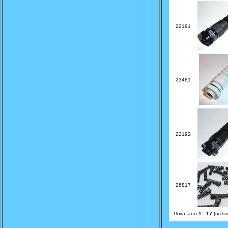
22191
23481
22192
26817
Показано
1
-
17
(всег