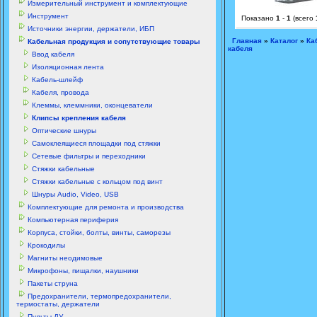
Измерительный инструмент и комплектующие
Инструмент
Показано
1
-
1
(всего
Источники энергии, держатели, ИБП
Главная
»
Каталог
»
Ка
Кабельная продукция и сопутствующие товары
кабеля
Ввод кабеля
Изоляционная лента
Кабель-шлейф
Кабеля, провода
Клеммы, клеммники, оконцеватели
Клипсы крепления кабеля
Оптические шнуры
Самоклеящиеся площадки под стяжки
Сетевые фильтры и переходники
Стяжки кабельные
Стяжки кабельные с кольцом под винт
Шнуры Audio, Video, USB
Комплектующие для ремонта и производства
Компьютерная периферия
Корпуса, стойки, болты, винты, саморезы
Крокодилы
Магниты неодимовые
Микрофоны, пищалки, наушники
Пакеты струна
Предохранители, термопредохранители,
термостаты, держатели
Пульты ДУ