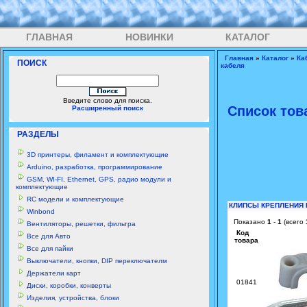
ГЛАВНАЯ
НОВИНКИ
КАТАЛОГ
Главная
»
Каталог
»
Ка
ПОИСК
кабеля
Введите слово для поиска.
Список тов
Расширенный поиск
РАЗДЕЛЫ
3D принтеры, филамент и комплектующие
Arduino, разработка, программирование
GSM, WI-FI, Ethernet, GPS, радио модули и
комплектующие
RC модели и комплектующие
КЛИПСЫ КРЕПЛЕНИЯ 
Winbond
Показано
1
-
1
(всего
Вентиляторы, решетки, фильтра
Код
Все для Авто
товара
Все для пайки
Выключатели, кнопки, DIP переключателм
Держатели карт
01841
Диски, коробки, конверты
Изделия, устройства, блоки