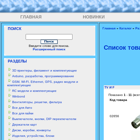
ГЛАВНАЯ
НОВИНКИ
ПОИСК
Главная
»
Каталог
»
Ра
Введите слово для поиска.
Список тов
Расширенный поиск
РАЗДЕЛЫ
3D принтеры, филамент и комплектующие
Arduino, разработка, программирование
GSM, WI-FI, Ethernet, GPS, радио модули и
комплектующие
TV И F
RC модели и комплектующие
Показано
1
-
11
(все
Winbond
Код товара
Вентиляторы, решетки, фильтра
Все для Авто
Все для пайки
02656
Выключатели, кнопки, DIP переключателм
Держатели карт
Диски, коробки, конверты
Изделия, устройства, блоки