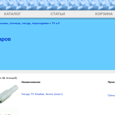
КАТАЛОГ
СТАТЬИ
КОРЗИНА
зъемы, штекера, гнезда, переходники
»
TV и F
аров
го
11
позиций)
Наименование
Прои
Гнездо TV б/пайки, белое (пласт)
China