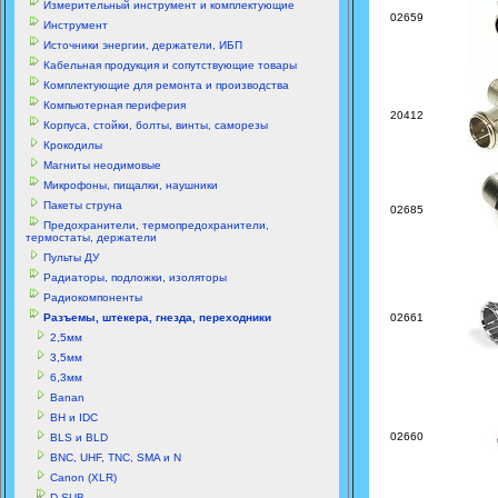
Измерительный инструмент и комплектующие
02659
Инструмент
Источники энергии, держатели, ИБП
Кабельная продукция и сопутствующие товары
Комплектующие для ремонта и производства
Компьютерная периферия
20412
Корпуса, стойки, болты, винты, саморезы
Крокодилы
Магниты неодимовые
Микрофоны, пищалки, наушники
Пакеты струна
02685
Предохранители, термопредохранители,
термостаты, держатели
Пульты ДУ
Радиаторы, подложки, изоляторы
Радиокомпоненты
Разъемы, штекера, гнезда, переходники
02661
2,5мм
3,5мм
6,3мм
Banan
BH и IDC
02660
BLS и BLD
BNC, UHF, TNC, SMA и N
Canon (XLR)
D-SUB