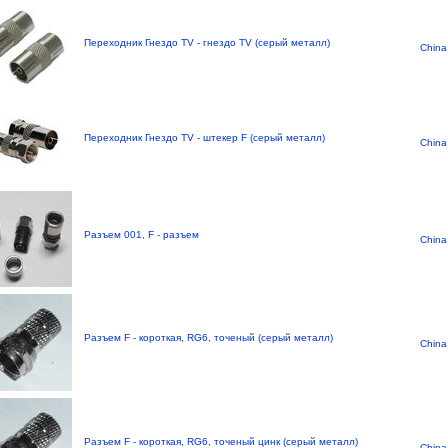
Переходник Гнездо TV - гнездо TV (серый металл)
China
Переходник Гнездо TV - штекер F (серый металл)
China
Разъем 001, F - разъем
China
Разъем F - короткая, RG6, точеный (серый металл)
China
Разъем F - короткая, RG6, точеный цинк (серый металл)
China