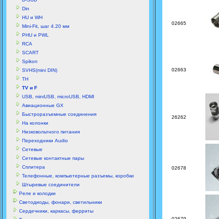
Din
HU и WH
02665
Mini-Fit, шаг 4.20 мм
PHU и PWL
RCA
SCART
Spikon
02663
SVHS(mini DIN)
TH
TV и F
USB, miniUSB, microUSB, HDMI
Авиационные GX
Быстроразъемные соединения
26262
На колонки
Низковольтного питания
Переходники Audio
Сетевые
Сетевые контактные пары
Сплитера
02678
Телефонные, компьютерные разъемы, коробки
Штыревые соединители
Реле и колодки
Светодиоды, фонари, светильники
Сердечники, каркасы, ферриты
02679