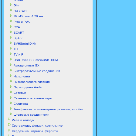
Din
HU и WH
Mini-Fit, шаг 4.20 мм
PHU и PWL
RCA
SCART
Spikon
SVHS(mini DIN)
TH
TV и F
USB, miniUSB, microUSB, HDMI
Авиационные GX
Быстроразъемные соединения
На колонки
Низковольтного питания
Переходники Audio
Сетевые
Сетевые контактные пары
Сплитера
Телефонные, компьютерные разъемы, коробки
Штыревые соединители
Реле и колодки
Светодиоды, фонари, светильники
Сердечники, каркасы, ферриты