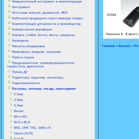
Измерительный инструмент и комплектующие
Инструмент
Источники энергии, держатели, ИБП
02584
Кабельная продукция и сопутствующие товары
Комплектующие для ремонта и производства
Компьютерная периферия
Показано
1
-
2
(всего
Корпуса, стойки, болты, винты, саморезы
Крокодилы
Главная
»
Каталог
»
Ра
Магниты неодимовые
Микрофоны, пищалки, наушники
Пакеты струна
Предохранители, термопредохранители,
термостаты, держатели
Пульты ДУ
Радиаторы, подложки, изоляторы
Радиокомпоненты
Разъемы, штекера, гнезда, переходники
2,5мм
3,5мм
6,3мм
Banan
BH и IDC
BLS и BLD
BNC, UHF, TNC, SMA и N
Canon (XLR)
D-SUB