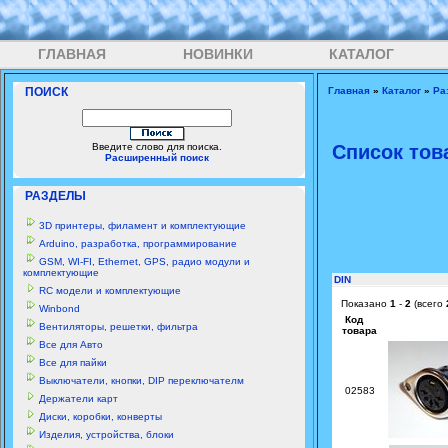
ГЛАВНАЯ
НОВИНКИ
КАТАЛОГ
ПОИСК
Главная
»
Каталог
»
Ра
Введите слово для поиска.
Список тов
Расширенный поиск
РАЗДЕЛЫ
3D принтеры, филамент и комплектующие
Arduino, разработка, программирование
GSM, WI-FI, Ethernet, GPS, радио модули и
комплектующие
DIN
RC модели и комплектующие
Показано
1
-
2
(всего
Winbond
Код
Вентиляторы, решетки, фильтра
товара
Все для Авто
Все для пайки
Выключатели, кнопки, DIP переключателм
02583
Держатели карт
Диски, коробки, конверты
Изделия, устройства, блоки