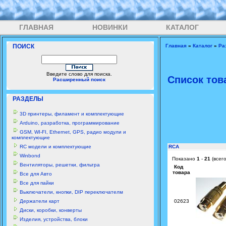
ГЛАВНАЯ
НОВИНКИ
КАТАЛОГ
ПОИСК
Главная
»
Каталог
»
Ра
Введите слово для поиска.
Список тов
Расширенный поиск
РАЗДЕЛЫ
3D принтеры, филамент и комплектующие
Arduino, разработка, программирование
GSM, WI-FI, Ethernet, GPS, радио модули и
комплектующие
RC модели и комплектующие
RCA
Winbond
Показано
1
-
21
(всег
Вентиляторы, решетки, фильтра
Код
товара
Все для Авто
Все для пайки
Выключатели, кнопки, DIP переключателм
Держатели карт
02623
Диски, коробки, конверты
Изделия, устройства, блоки