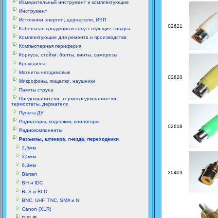
Измерительный инструмент и комплектующие
Инструмент
Источники энергии, держатели, ИБП
02621
Кабельная продукция и сопутствующие товары
Комплектующие для ремонта и производства
Компьютерная периферия
Корпуса, стойки, болты, винты, саморезы
Крокодилы
Магниты неодимовые
02620
Микрофоны, пищалки, наушники
Пакеты струна
Предохранители, термопредохранители,
термостаты, держатели
Пульты ДУ
Радиаторы, подложки, изоляторы
02618
Радиокомпоненты
Разъемы, штекера, гнезда, переходники
2,5мм
3,5мм
6,3мм
20403
Banan
BH и IDC
BLS и BLD
BNC, UHF, TNC, SMA и N
Canon (XLR)
D-SUB