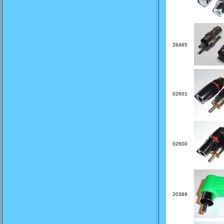
26465
02601
02600
20389