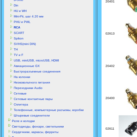
20401
Din
HU и WH
Mini-Fit, шаг 4.20 мм
PHU и PWL
RCA
SCART
02613
Spikon
SVHS(mini DIN)
TH
TV и F
USB, miniUSB, microUSB, HDMI
Авиационные GX
20402
Быстроразъемные соединения
На колонки
Низковольтного питания
Переходники Audio
Сетевые
20400
Сетевые контактные пары
Сплитера
Телефонные, компьютерные разъемы, коробки
Штыревые соединители
Реле и колодки
Светодиоды, фонари, светильники
02611
Сердечники, каркасы, ферриты