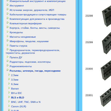
Измерительный инструмент и комплектующие
Инструмент
Источники энергии, держатели, ИБП
Кабельная продукция и сопутствующие товары
23298
Комплектующие для ремонта и производства
Компьютерная периферия
Корпуса, стойки, болты, винты, саморезы
Крокодилы
Магниты неодимовые
Микрофоны, пищалки, наушники
23299
Пакеты струна
Предохранители, термопредохранители,
термостаты, держатели
Пульты ДУ
Радиаторы, подложки, изоляторы
Радиокомпоненты
23300
Разъемы, штекера, гнезда, переходники
2,5мм
3,5мм
6,3мм
Banan
BH и IDC
23301
BLS и BLD
BNC, UHF, TNC, SMA и N
Canon (XLR)
D-SUB