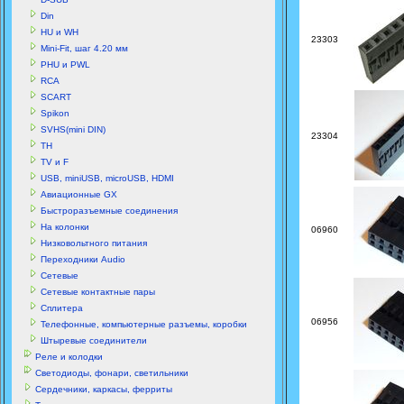
Din
HU и WH
23303
Mini-Fit, шаг 4.20 мм
PHU и PWL
RCA
SCART
Spikon
SVHS(mini DIN)
23304
TH
TV и F
USB, miniUSB, microUSB, HDMI
Авиационные GX
Быстроразъемные соединения
На колонки
06960
Низковольтного питания
Переходники Audio
Сетевые
Сетевые контактные пары
Сплитера
06956
Телефонные, компьютерные разъемы, коробки
Штыревые соединители
Реле и колодки
Светодиоды, фонари, светильники
Сердечники, каркасы, ферриты