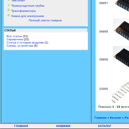
Текстолит
06957
Термоусадочная трубка
Трансформаторы
Химия для электроники
Полный список товаров
СТАТЬИ
06958
Все статьи
(31)
Справочник
(25)
Статьи к готовым модулям
(1)
Схемы, устройства
(6)
06959
23305
Показано
1
-
13
(всег
Главная
»
Каталог
»
Ра
ГЛАВНАЯ
НОВИНКИ
КАТАЛОГ