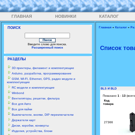
ГЛАВНАЯ
НОВИНКИ
КАТАЛОГ
ПОИСК
Главная
»
Каталог
»
Ра
Введите слово для поиска.
Список тов
Расширенный поиск
РАЗДЕЛЫ
3D принтеры, филамент и комплектующие
Arduino, разработка, программирование
GSM, WI-FI, Ethernet, GPS, радио модули и
комплектующие
RC модели и комплектующие
BLS И BLD
Winbond
Показано
1
-
13
(всег
Вентиляторы, решетки, фильтра
Код
Все для Авто
товара
Все для пайки
Выключатели, кнопки, DIP переключателм
Держатели карт
27366
Диски, коробки, конверты
Изделия, устройства, блоки