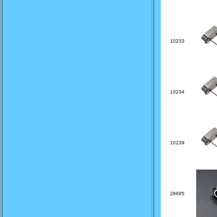
10233
10234
10239
28685