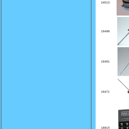
24013
16498
16491
16471
16915