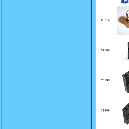
23714
27366
23298
23299