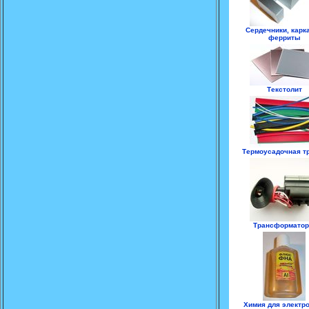
Сердечники, карк
ферриты
Текстолит
Термоусадочная т
Трансформато
Химия для электр