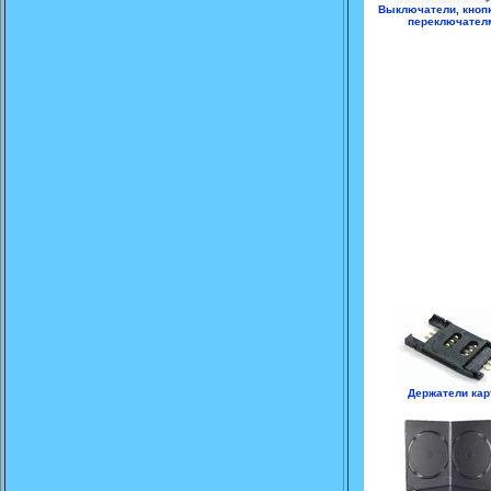
Выключатели, кнопк
переключател
Держатели кар