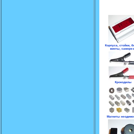
Корпуса, стойки, б
винты, саморе
Крокодилы
Магниты неодим