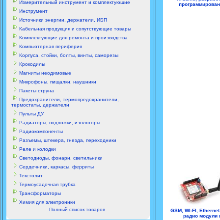
Измерительный инструмент и комплектующие
программирован
Инструмент
Источники энергии, держатели, ИБП
Кабельная продукция и сопутствующие товары
Комплектующие для ремонта и производства
Компьютерная периферия
Корпуса, стойки, болты, винты, саморезы
Крокодилы
Магниты неодимовые
Микрофоны, пищалки, наушники
Пакеты струна
Предохранители, термопредохранители,
термостаты, держатели
Пульты ДУ
Радиаторы, подложки, изоляторы
Радиокомпоненты
Разъемы, штекера, гнезда, переходники
Реле и колодки
Светодиоды, фонари, светильники
Сердечники, каркасы, ферриты
Текстолит
Термоусадочная трубка
Трансформаторы
Химия для электроники
Полный список товаров
GSM, WI-FI, Ethernet
радио модули 