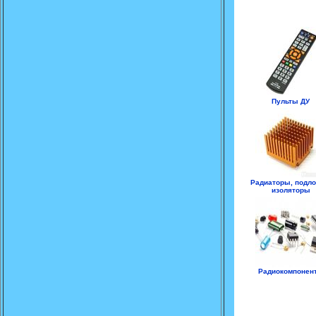
Пульты ДУ
Радиаторы, подло
изоляторы
Радиокомпонен