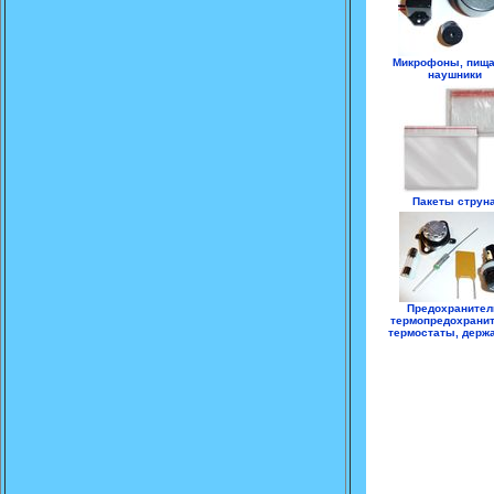
Микрофоны, пища
наушники
Пакеты струн
Предохранител
термопредохранит
термостаты, держ