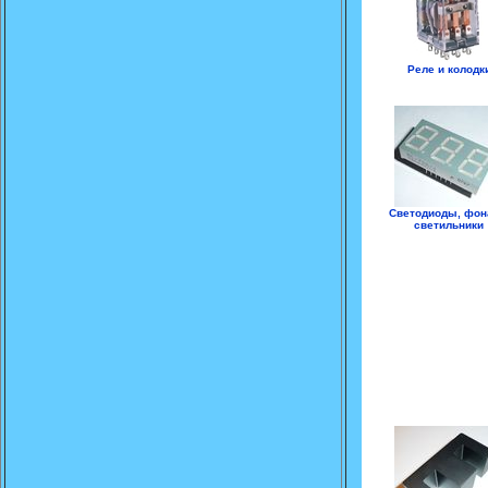
Реле и колодк
Светодиоды, фон
светильники