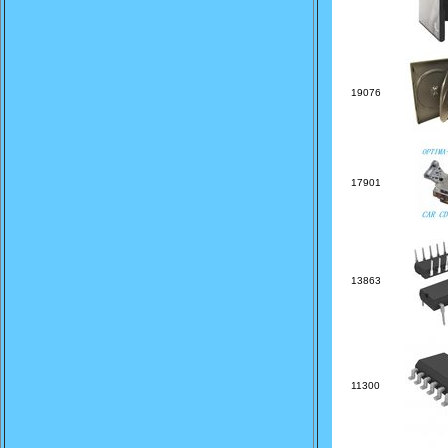
19076
17901
13863
11300