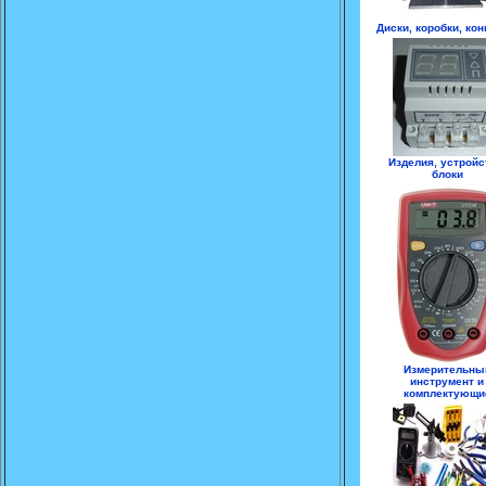
Диски, коробки, ко
Изделия, устройс
блоки
Измерительны
инструмент и
комплектующи