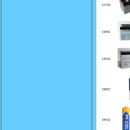
21706
19891
18532
28852
28522