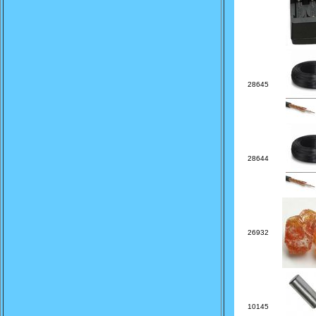
28645
28644
26932
10145