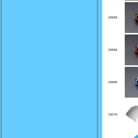
28688
28686
28689
19078