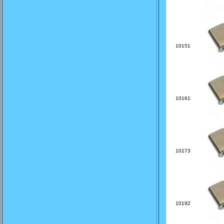
10151
10161
10173
10192