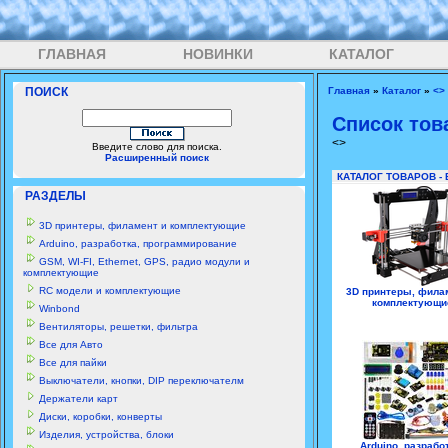
ГЛАВНАЯ
НОВИНКИ
КАТАЛОГ
ПОИСК
Главная
»
Каталог
»
<>
Список тов
<>
Введите слово для поиска.
Расширенный поиск
КАТАЛОГ ТОВАРОВ -
РАЗДЕЛЫ
3D принтеры, филамент и комплектующие
Arduino, разработка, программирование
GSM, WI-FI, Ethernet, GPS, радио модули и
комплектующие
RC модели и комплектующие
3D принтеры, фила
комплектующи
Winbond
Вентиляторы, решетки, фильтра
Все для Авто
Все для пайки
Выключатели, кнопки, DIP переключателм
Держатели карт
Диски, коробки, конверты
Изделия, устройства, блоки
Arduino, разрабо