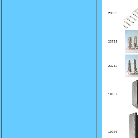
23305
23712
23711
19087
19086