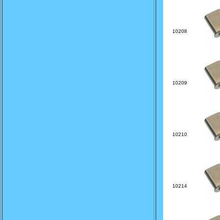
10208
10209
10210
10214