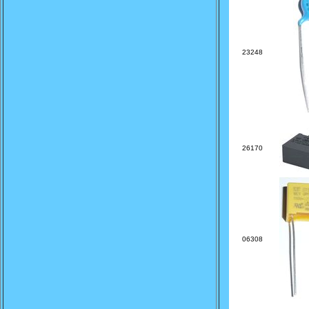
23248
26170
06308