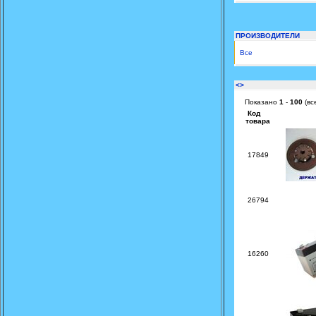
ПРОИЗВОДИТЕЛИ
Все
<>
Показано
1
-
100
(вс
Код
товара
17849
26794
16260