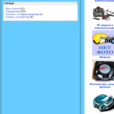
комплектующи
СТАТЬИ
Все статьи
(31)
Справочник
(25)
Статьи к готовым модулям
(1)
Схемы, устройства
(6)
RC модели и
комплектующи
Winbond
Вентиляторы, реш
фильтра