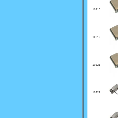
10215
10219
10221
10222