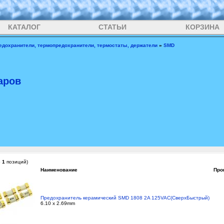
КАТАЛОГ
СТАТЬИ
КОРЗИНА
едохранители, термопредохранители, термостаты, держатели
»
SMD
аров
о
1
позиций)
Наименование
Про
Предохранитель керамический SMD 1808 2A 125VAC(СверхБыстрый)
6.10 x 2.69mm