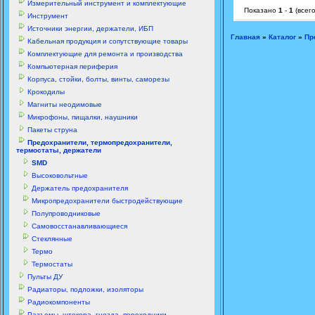
Измерительный инструмент и комплектующие
Показано
1
-
1
(всег
Инструмент
Источники энергии, держатели, ИБП
Главная
»
Каталог
»
Пр
Кабельная продукция и сопутствующие товары
Комплектующие для ремонта и производства
Компьютерная периферия
Корпуса, стойки, болты, винты, саморезы
Крокодилы
Магниты неодимовые
Микрофоны, пищалки, наушники
Пакеты струна
Предохранители, термопредохранители,
термостаты, держатели
SMD
Высоковольтные
Держатель предохранителя
Микропредохранители быстродействующие
Полупроводниковые
Самовосстанавливающиеся
Стеклянные
Термо
Термостаты
Пульты ДУ
Радиаторы, подложки, изоляторы
Радиокомпоненты
Разъемы, штекера, гнезда, переходники