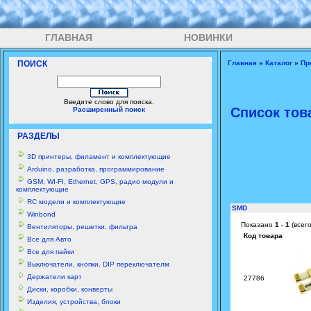
ГЛАВНАЯ
НОВИНКИ
ПОИСК
Главная
»
Каталог
»
Пр
Введите слово для поиска.
Список тов
Расширенный поиск
РАЗДЕЛЫ
3D принтеры, филамент и комплектующие
Arduino, разработка, программирование
GSM, WI-FI, Ethernet, GPS, радио модули и
комплектующие
RC модели и комплектующие
SMD
Winbond
Показано
1
-
1
(всег
Вентиляторы, решетки, фильтра
Код товара
Все для Авто
Все для пайки
Выключатели, кнопки, DIP переключателм
Держатели карт
27786
Диски, коробки, конверты
Изделия, устройства, блоки