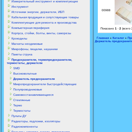
Измерительный инструмент и комплектующие
Инструмент
00988
Источники энергии, держатели, ИБП
Кабельная продукция и сопутствующие товары
Комплектующие для ремонта и производства
Компьютерная периферия
Показано
1
-
2
(всего
Корпуса, стойки, болты, винты, саморезы
Главная
»
Каталог
»
Пр
Крокодилы
Держатель предохранит
Магниты неодимовые
Микрофоны, пищалки, наушники
Пакеты струна
Предохранители, термопредохранители,
термостаты, держатели
SMD
Высоковольтные
Держатель предохранителя
Микропредохранители быстродействующие
Полупроводниковые
Самовосстанавливающиеся
Стеклянные
Термо
Термостаты
Пульты ДУ
Радиаторы, подложки, изоляторы
Радиокомпоненты
Разъемы, штекера, гнезда, переходники