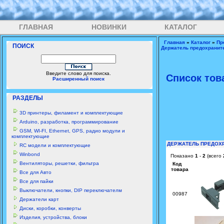
ГЛАВНАЯ
НОВИНКИ
КАТАЛОГ
Главная
»
Каталог
»
Пр
ПОИСК
Держатель предохранит
Введите слово для поиска.
Список тов
Расширенный поиск
РАЗДЕЛЫ
3D принтеры, филамент и комплектующие
Arduino, разработка, программирование
GSM, WI-FI, Ethernet, GPS, радио модули и
комплектующие
ДЕРЖАТЕЛЬ ПРЕДОХ
RC модели и комплектующие
Winbond
Показано
1
-
2
(всего
Вентиляторы, решетки, фильтра
Код
товара
Все для Авто
Все для пайки
Выключатели, кнопки, DIP переключателм
00987
Держатели карт
Диски, коробки, конверты
Изделия, устройства, блоки