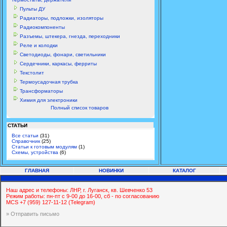
Пульты ДУ
Радиаторы, подложки, изоляторы
Радиокомпоненты
Разъемы, штекера, гнезда, переходники
Реле и колодки
Светодиоды, фонари, светильники
Сердечники, каркасы, ферриты
Текстолит
Термоусадочная трубка
Трансформаторы
Химия для электроники
Полный список товаров
СТАТЬИ
Все статьи
(31)
Справочник
(25)
Статьи к готовым модулям
(1)
Схемы, устройства
(6)
ГЛАВНАЯ
НОВИНКИ
КАТАЛОГ
Наш адрес и телефоны: ЛНР, г. Луганск, кв. Шевченко 53
Режим работы: пн-пт с 9-00 до 16-00, сб - по согласованию
MCS +7 (959) 127-11-12 (Telegram)
» Отправить письмо