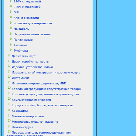
220V с подсветкой
220V с фиксацией
DIP
Ключи с замками
Колпачки для микрокнопок
На кабель
Педальные выключатели
Ползунковые
Тактовые
Тумблера
Держатели карт
Диски, коробки, конверты
Изделия, устройства, блоки
Измерительный инструмент и комплектующие
Инструмент
Источники энергии, держатели, ИБП
Кабельная продукция и сопутствующие товары
Комплектующие для ремонта и производства
Компьютерная периферия
Корпуса, стойки, болты, винты, саморезы
Крокодилы
Магниты неодимовые
Микрофоны, пищалки, наушники
Пакеты струна
Предохранители, термопредохранители,
термостаты, держатели