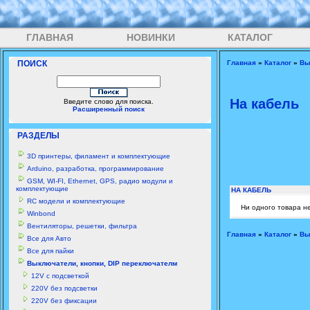
ГЛАВНАЯ
НОВИНКИ
КАТАЛОГ
ПОИСК
Главная
»
Каталог
»
Вы
На кабель
Введите слово для поиска.
Расширенный поиск
РАЗДЕЛЫ
3D принтеры, филамент и комплектующие
Arduino, разработка, программирование
GSM, WI-FI, Ethernet, GPS, радио модули и
комплектующие
НА КАБЕЛЬ
RC модели и комплектующие
Ни одного товара н
Winbond
Вентиляторы, решетки, фильтра
Главная
»
Каталог
»
Вы
Все для Авто
Все для пайки
Выключатели, кнопки, DIP переключателм
12V с подсветкой
220V без подсветки
220V без фиксации