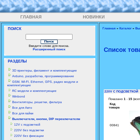
ГЛАВНАЯ
НОВИНКИ
ПОИСК
Главная
»
Каталог
»
Вы
Введите слово для поиска.
Список тов
Расширенный поиск
РАЗДЕЛЫ
3D принтеры, филамент и комплектующие
Arduino, разработка, программирование
GSM, WI-FI, Ethernet, GPS, радио модули и
комплектующие
RC модели и комплектующие
220V С ПОДСВЕТКОЙ
Winbond
Показано
1
-
15
(все
Вентиляторы, решетки, фильтра
Код
товара
Все для Авто
Все для пайки
Выключатели, кнопки, DIP переключателм
12V с подсветкой
00841
220V без подсветки
220V без фиксации