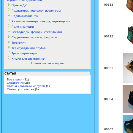
00833
Пульты ДУ
Радиаторы, подложки, изоляторы
Радиокомпоненты
Разъемы, штекера, гнезда, переходники
Реле и колодки
Светодиоды, фонари, светильники
00832
Сердечники, каркасы, ферриты
Текстолит
Термоусадочная трубка
Трансформаторы
Химия для электроники
Полный список товаров
00831
СТАТЬИ
Все статьи
(31)
Справочник
(25)
Статьи к готовым модулям
(1)
Схемы, устройства
(6)
00834
00802