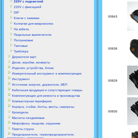
220V с подсветкой
220V с фиксацией
DIP
00843
Ключи с замками
Колпачки для микрокнопок
На кабель
Педальные выключатели
Ползунковые
Тактовые
00838
Тумблера
Держатели карт
Диски, коробки, конверты
Изделия, устройства, блоки
Измерительный инструмент и комплектующие
Инструмент
00829
Источники энергии, держатели, ИБП
Кабельная продукция и сопутствующие товары
Комплектующие для ремонта и производства
Компьютерная периферия
Корпуса, стойки, болты, винты, саморезы
00830
Крокодилы
Магниты неодимовые
Микрофоны, пищалки, наушники
Пакеты струна
Предохранители, термопредохранители,
термостаты, держатели