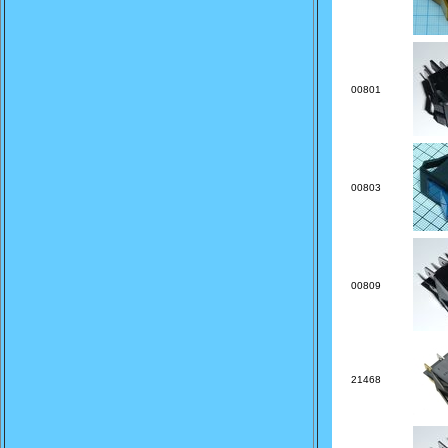
00801
00803
00809
21468