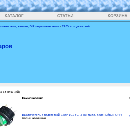
КАТАЛОГ
СТАТЬИ
КОРЗИНА
ключатели, кнопки, DIP переключателм
»
220V с подсветкой
аров
го
15
позиций)
Наименование
Выключатель с подсветкой 220V 101-6C, 3 контакта, зеленый(ON-OFF)
малый овальный