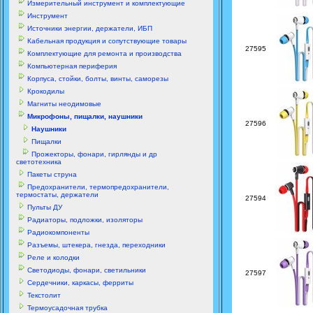
Измерительный инструмент и комплектующие
Инструмент
Источники энергии, держатели, ИБП
Кабельная продукция и сопутствующие товары
27595
Комплектующие для ремонта и производства
Компьютерная периферия
Корпуса, стойки, болты, винты, саморезы
Крокодилы
Магниты неодимовые
Микрофоны, пищалки, наушники
27596
Наушники
Пищалки
Прожекторы, фонари, гирлянды и др
светотехника
Пакеты струна
Предохранители, термопредохранители,
термостаты, держатели
27594
Пульты ДУ
Радиаторы, подложки, изоляторы
Радиокомпоненты
Разъемы, штекера, гнезда, переходники
Реле и колодки
Светодиоды, фонари, светильники
27597
Сердечники, каркасы, ферриты
Текстолит
Термоусадочная трубка