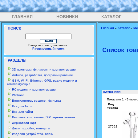
ГЛАВНАЯ
НОВИНКИ
КАТАЛОГ
ПОИСК
Главная
»
Каталог
»
Ми
Введите слово для поиска.
Список тов
Расширенный поиск
РАЗДЕЛЫ
3D принтеры, филамент и комплектующие
Arduino, разработка, программирование
GSM, WI-FI, Ethernet, GPS, радио модули и
комплектующие
RC модели и комплектующие
НАУШНИКИ
Winbond
Показано
1
-
5
(всег
Вентиляторы, решетки, фильтра
Код
Все для Авто
товара
Все для пайки
Выключатели, кнопки, DIP переключателм
Держатели карт
27592
Диски, коробки, конверты
Изделия, устройства, блоки