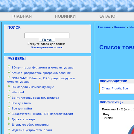
ГЛАВНАЯ
НОВИНКИ
КАТАЛОГ
ПОИСК
Главная
»
Каталог
»
Ин
Введите слово для поиска.
Список тов
Расширенный поиск
РАЗДЕЛЫ
3D принтеры, филамент и комплектующие
Arduino, разработка, программирование
GSM, WI-FI, Ethernet, GPS, радио модули и
ПРОИЗВОДИТЕЛИ
комплектующие
RC модели и комплектующие
China
,
Proskit
,
Все
Winbond
Вентиляторы, решетки, фильтра
ПЛОСКОГУБЦЫ
Все для Авто
Все для пайки
Показано
1
-
2
(всего
Выключатели, кнопки, DIP переключателм
Код
товара
Держатели карт
Диски, коробки, конверты
Изделия, устройства, блоки