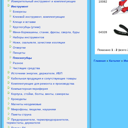
Измерительный инструмент и комплектующие
10082
Инструмент
Бокорезы
Клеевой инструмент, комплектующие
Клещи и вставки
Круглогубцы (утики)
Мини-бормашины, станки, фрезы, сверла, буры
04328
Наборы инструментов
Ножи, скальпеля, зачистики изоляции
Отвертки
Показано
1
-
2
(всего
Пинцеты
Плоскогубцы
Главная
»
Каталог
»
Ин
Разное
Чистящие средства
Источники энергии, держатели, ИБП
Кабельная продукция и сопутствующие товары
Комплектующие для ремонта и производства
Компьютерная периферия
Корпуса, стойки, болты, винты, саморезы
Крокодилы
Магниты неодимовые
Микрофоны, пищалки, наушники
Пакеты струна
Предохранители, термопредохранители,
термостаты, держатели
Пульты ДУ