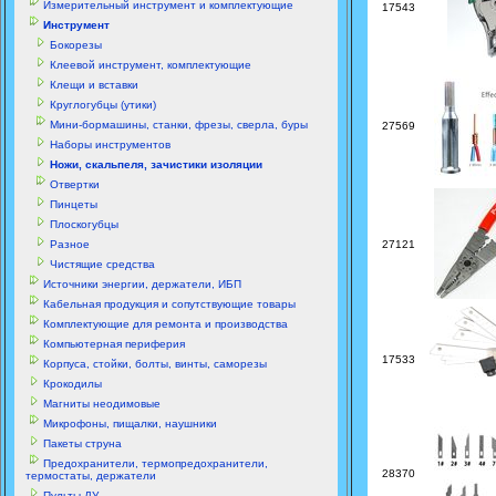
Измерительный инструмент и комплектующие
17543
Инструмент
Бокорезы
Клеевой инструмент, комплектующие
Клещи и вставки
Круглогубцы (утики)
Мини-бормашины, станки, фрезы, сверла, буры
27569
Наборы инструментов
Ножи, скальпеля, зачистики изоляции
Отвертки
Пинцеты
Плоскогубцы
Разное
27121
Чистящие средства
Источники энергии, держатели, ИБП
Кабельная продукция и сопутствующие товары
Комплектующие для ремонта и производства
Компьютерная периферия
17533
Корпуса, стойки, болты, винты, саморезы
Крокодилы
Магниты неодимовые
Микрофоны, пищалки, наушники
Пакеты струна
Предохранители, термопредохранители,
28370
термостаты, держатели
Пульты ДУ