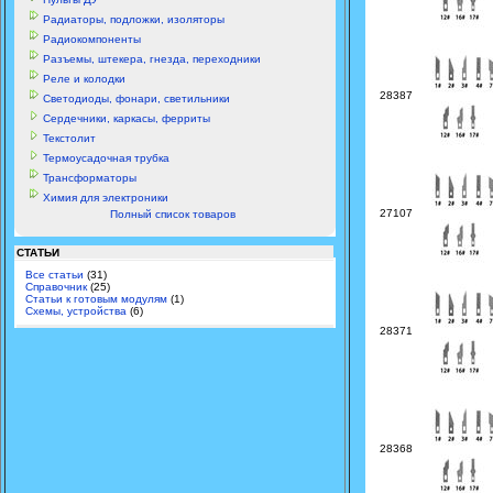
Радиаторы, подложки, изоляторы
Радиокомпоненты
Разъемы, штекера, гнезда, переходники
Реле и колодки
28387
Светодиоды, фонари, светильники
Сердечники, каркасы, ферриты
Текстолит
Термоусадочная трубка
Трансформаторы
Химия для электроники
27107
Полный список товаров
СТАТЬИ
Все статьи
(31)
Справочник
(25)
Статьи к готовым модулям
(1)
Схемы, устройства
(6)
28371
28368