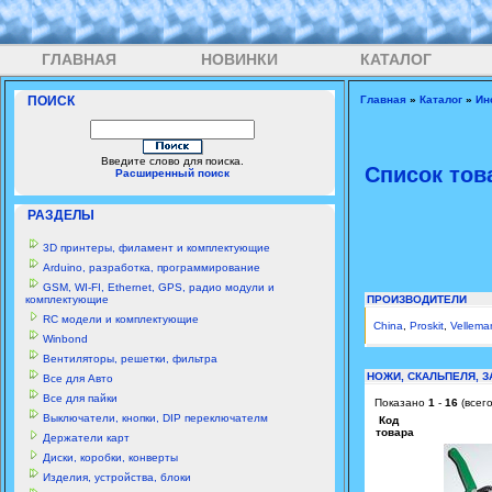
ГЛАВНАЯ
НОВИНКИ
КАТАЛОГ
ПОИСК
Главная
»
Каталог
»
Ин
Введите слово для поиска.
Список тов
Расширенный поиск
РАЗДЕЛЫ
3D принтеры, филамент и комплектующие
Arduino, разработка, программирование
GSM, WI-FI, Ethernet, GPS, радио модули и
комплектующие
ПРОИЗВОДИТЕЛИ
RC модели и комплектующие
China
,
Proskit
,
Vellema
Winbond
Вентиляторы, решетки, фильтра
НОЖИ, СКАЛЬПЕЛЯ, 
Все для Авто
Все для пайки
Показано
1
-
16
(всег
Выключатели, кнопки, DIP переключателм
Код
товара
Держатели карт
Диски, коробки, конверты
Изделия, устройства, блоки