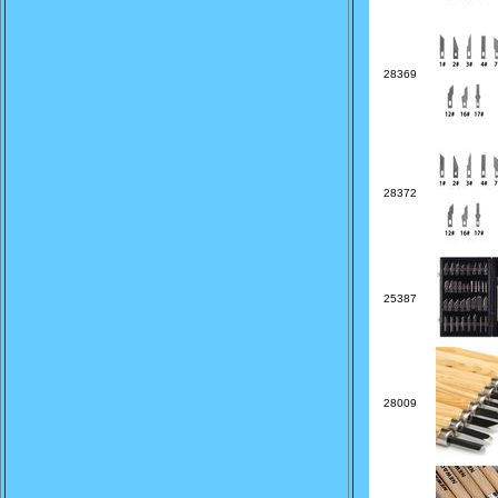
28369
28372
25387
28009