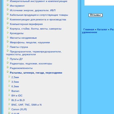
Измерительный инструмент и комплектующие
Инструмент
Источники энергии, держатели, ИБП
Кабельная продукция и сопутствующие товары
Комплектующие для ремонта и производства
Компьютерная периферия
Корпуса, стойки, болты, винты, саморезы
Главная
»
Каталог
»
Ра
удлиненное
Крокодилы
Магниты неодимовые
Микрофоны, пищалки, наушники
Пакеты струна
Предохранители, термопредохранители,
термостаты, держатели
Пульты ДУ
Радиаторы, подложки, изоляторы
Радиокомпоненты
Разъемы, штекера, гнезда, переходники
2,5мм
3,5мм
6,3мм
Banan
BH и IDC
BLS и BLD
BNC, UHF, TNC, SMA и N
Canon (XLR)
D-SUB