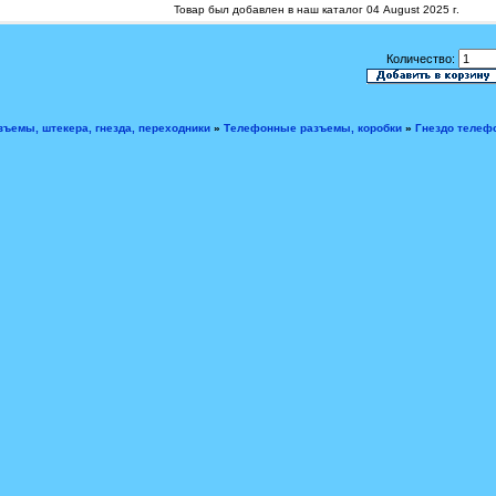
Товар был добавлен в наш каталог 04 August 2025 г.
Количество:
зъемы, штекера, гнезда, переходники
»
Телефонные разъемы, коробки
»
Гнездо телеф