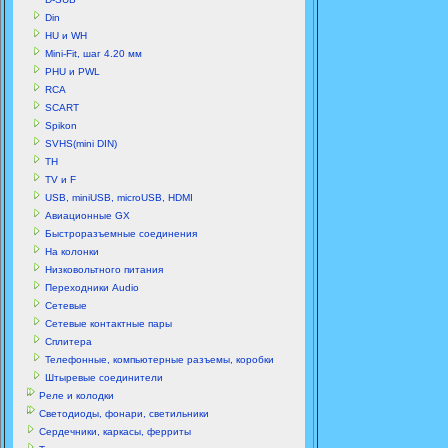
Din
HU и WH
Mini-Fit, шаг 4.20 мм
PHU и PWL
RCA
SCART
Spikon
SVHS(mini DIN)
TH
TV и F
USB, miniUSB, microUSB, HDMI
Авиационные GX
Быстроразъемные соединения
На колонки
Низковольтного питания
Переходники Audio
Сетевые
Сетевые контактные пары
Сплитера
Телефонные, компьютерные разъемы, коробки
Штыревые соединители
Реле и колодки
Светодиоды, фонари, светильники
Сердечники, каркасы, ферриты