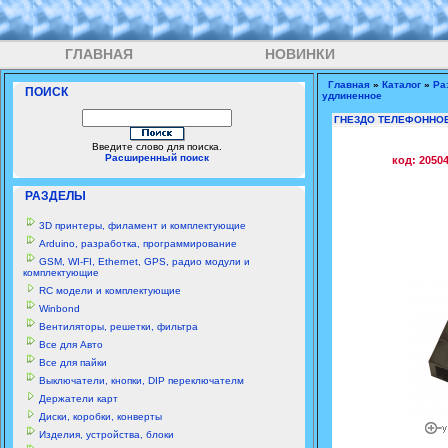
ГЛАВНАЯ
НОВИНКИ
Главная
»
Каталог
»
Ра
ПОИСК
удлиненное
ГНЕЗДО ТЕЛЕФОННОЕ
Введите слово для поиска.
Расширенный поиск
код: 2050
РАЗДЕЛЫ
3D принтеры, филамент и комплектующие
Arduino, разработка, программирование
GSM, WI-FI, Ethernet, GPS, радио модули и
комплектующие
RC модели и комплектующие
Winbond
Вентиляторы, решетки, фильтра
Все для Авто
Все для пайки
Выключатели, кнопки, DIP переключателм
Держатели карт
Диски, коробки, конверты
Изделия, устройства, блоки