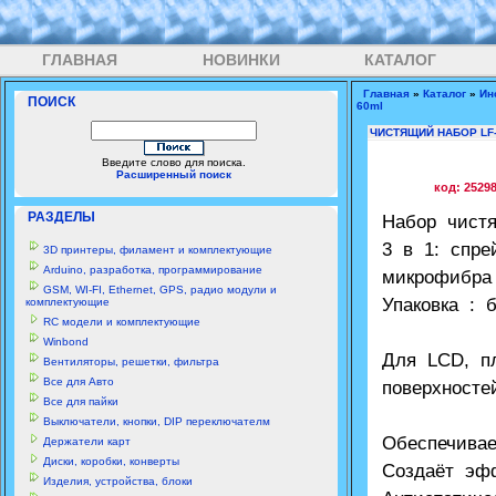
ГЛАВНАЯ
НОВИНКИ
КАТАЛОГ
Главная
»
Каталог
»
Ин
ПОИСК
60ml
ЧИСТЯЩИЙ НАБОР LF-
Введите слово для поиска.
Расширенный поиск
код: 2529
РАЗДЕЛЫ
Набор чист
3 в 1: спре
3D принтеры, филамент и комплектующие
Arduino, разработка, программирование
микрофибра
GSM, WI-FI, Ethernet, GPS, радио модули и
Упаковка : 
комплектующие
RC модели и комплектующие
Winbond
Для LCD, п
Вентиляторы, решетки, фильтра
Все для Авто
поверхносте
Все для пайки
Выключатели, кнопки, DIP переключателм
Обеспечива
Держатели карт
Диски, коробки, конверты
Создаёт эф
Изделия, устройства, блоки