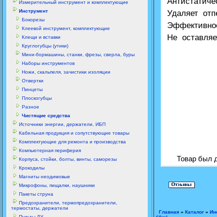
Антистатич
Измерительный инструмент и комплектующие
Инструмент
Удаляет отп
Бокорезы
Эффективно
Клеевой инструмент, комплектующие
Не оставляе
Клещи и вставки
Круглогубцы (утики)
Мини-бормашины, станки, фрезы, сверла, буры
Наборы инструментов
Ножи, скальпеля, зачистики изоляции
Отвертки
Пинцеты
Плоскогубцы
Разное
Чистящие средства
Источники энергии, держатели, ИБП
Кабельная продукция и сопутствующие товары
Комплектующие для ремонта и производства
Компьютерная периферия
Товар был д
Корпуса, стойки, болты, винты, саморезы
Крокодилы
Магниты неодимовые
Микрофоны, пищалки, наушники
Пакеты струна
Предохранители, термопредохранители,
термостаты, держатели
Главная
»
Каталог
»
Ин
Пульты ДУ