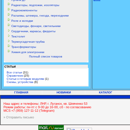
60ml
Радиаторы, подложки, изоляторы
Радиокомпоненты
Разъемы, штекера, гнезда, переходники
Реле и колодки
Светодиоды, фонари, светильники
Сердечники, каркасы, ферриты
Текстолит
Термоусадочная трубка
Трансформаторы
Химия для электроники
Полный список товаров
СТАТЬИ
Все статьи
(31)
Справочник
(25)
Статьи к готовым модулям
(1)
Схемы, устройства
(6)
ГЛАВНАЯ
НОВИНКИ
КАТАЛОГ
Наш адрес и телефоны: ЛНР, г. Луганск, кв. Шевченко 53
Режим работы: пн-пт с 9-00 до 16-00, сб - по согласованию
MCS +7 (959) 127-11-12 (Telegram)
» Отправить письмо