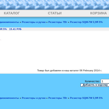
КАТАЛОГ
СТАТЬИ
КОРЗИНА
диокомпоненты
»
Резисторы и ручки
»
Резисторы 7Вт
»
Резистор SQM-7W 3,9R 5%
9R 5%
15.41 РУБ
1
Товар был добавлен в наш каталог 06 February 2014 г.
Количество:
диокомпоненты
»
Резисторы и ручки
»
Резисторы 7Вт
»
Резистор SQM-7W 3,9R 5%