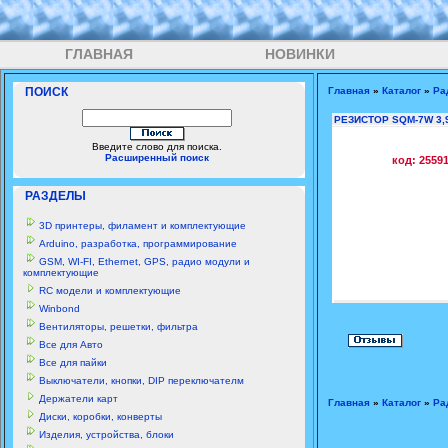
ГЛАВНАЯ
НОВИНКИ
ПОИСК
Главная
»
Каталог
»
Ра
РЕЗИСТОР SQM-7W 3,
Введите слово для поиска.
Расширенный поиск
код: 2559
РАЗДЕЛЫ
3D принтеры, филамент и комплектующие
Arduino, разработка, программирование
GSM, WI-FI, Ethernet, GPS, радио модули и
комплектующие
RC модели и комплектующие
Winbond
Вентиляторы, решетки, фильтра
Все для Авто
Все для пайки
Выключатели, кнопки, DIP переключателм
Держатели карт
Главная
»
Каталог
»
Ра
Диски, коробки, конверты
Изделия, устройства, блоки