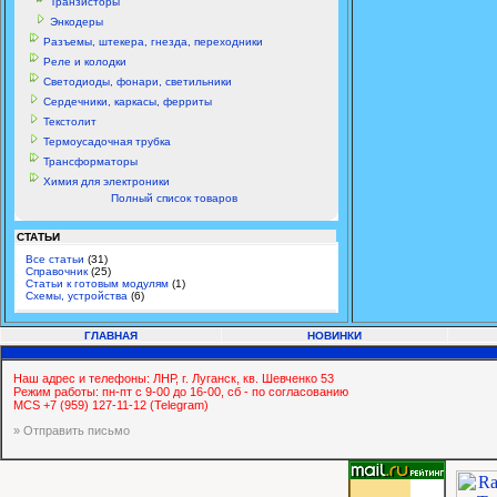
Транзисторы
Энкодеры
Разъемы, штекера, гнезда, переходники
Реле и колодки
Светодиоды, фонари, светильники
Сердечники, каркасы, ферриты
Текстолит
Термоусадочная трубка
Трансформаторы
Химия для электроники
Полный список товаров
СТАТЬИ
Все статьи
(31)
Справочник
(25)
Статьи к готовым модулям
(1)
Схемы, устройства
(6)
ГЛАВНАЯ
НОВИНКИ
Наш адрес и телефоны: ЛНР, г. Луганск, кв. Шевченко 53
Режим работы: пн-пт с 9-00 до 16-00, сб - по согласованию
MCS +7 (959) 127-11-12 (Telegram)
» Отправить письмо