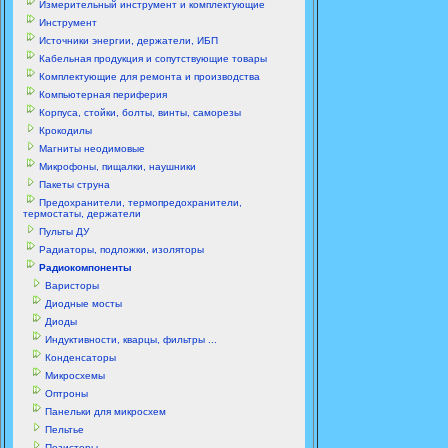
Измерительный инструмент и комплектующие
Инструмент
Источники энергии, держатели, ИБП
Кабельная продукция и сопутствующие товары
Комплектующие для ремонта и производства
Компьютерная периферия
Корпуса, стойки, болты, винты, саморезы
Крокодилы
Магниты неодимовые
Микрофоны, пищалки, наушники
Пакеты струна
Предохранители, термопредохранители,
термостаты, держатели
Пульты ДУ
Радиаторы, подложки, изоляторы
Радиокомпоненты
Варисторы
Диодные мосты
Диоды
Индуктивности, кварцы, фильтры ...
Конденсаторы
Микросхемы
Оптроны
Панельки для микросхем
Пельтье
Позисторы