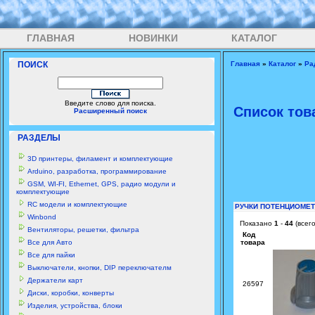
ГЛАВНАЯ
НОВИНКИ
КАТАЛОГ
ПОИСК
Главная
»
Каталог
»
Ра
Введите слово для поиска.
Список тов
Расширенный поиск
РАЗДЕЛЫ
3D принтеры, филамент и комплектующие
Arduino, разработка, программирование
GSM, WI-FI, Ethernet, GPS, радио модули и
комплектующие
RC модели и комплектующие
РУЧКИ ПОТЕНЦИОМЕ
Winbond
Показано
1
-
44
(всег
Вентиляторы, решетки, фильтра
Код
Все для Авто
товара
Все для пайки
Выключатели, кнопки, DIP переключателм
Держатели карт
26597
Диски, коробки, конверты
Изделия, устройства, блоки