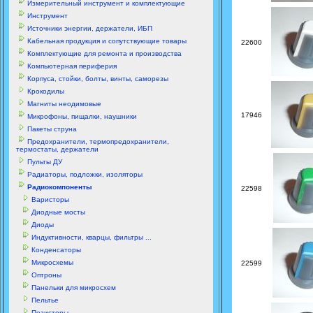
Измерительный инструмент и комплектующие
Инструмент
Источники энергии, держатели, ИБП
Кабельная продукция и сопутствующие товары
22600
Комплектующие для ремонта и производства
Компьютерная периферия
Корпуса, стойки, болты, винты, саморезы
Крокодилы
Магниты неодимовые
17946
Микрофоны, пищалки, наушники
Пакеты струна
Предохранители, термопредохранители,
термостаты, держатели
Пульты ДУ
Радиаторы, подложки, изоляторы
Радиокомпоненты
22598
Варисторы
Диодные мосты
Диоды
Индуктивности, кварцы, фильтры ...
Конденсаторы
Микросхемы
22599
Оптроны
Панельки для микросхем
Пельтье
Позисторы