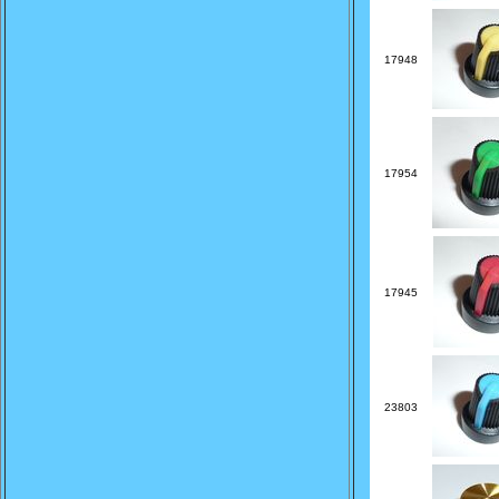
17948
17954
17945
23803