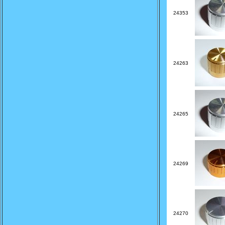
24353
24263
24265
24269
24270