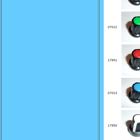
07012
17951
07013
17950