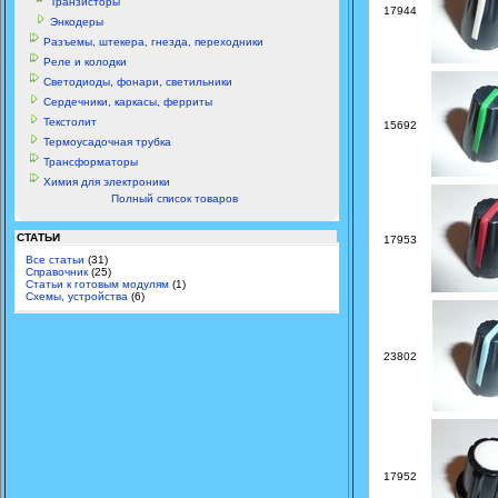
Транзисторы
17944
Энкодеры
Разъемы, штекера, гнезда, переходники
Реле и колодки
Светодиоды, фонари, светильники
Сердечники, каркасы, ферриты
Текстолит
15692
Термоусадочная трубка
Трансформаторы
Химия для электроники
Полный список товаров
СТАТЬИ
17953
Все статьи
(31)
Справочник
(25)
Статьи к готовым модулям
(1)
Схемы, устройства
(6)
23802
17952