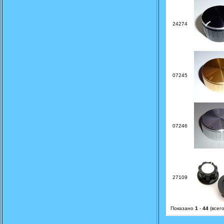
24274
07245
07246
27109
Показано
1
-
44
(всег