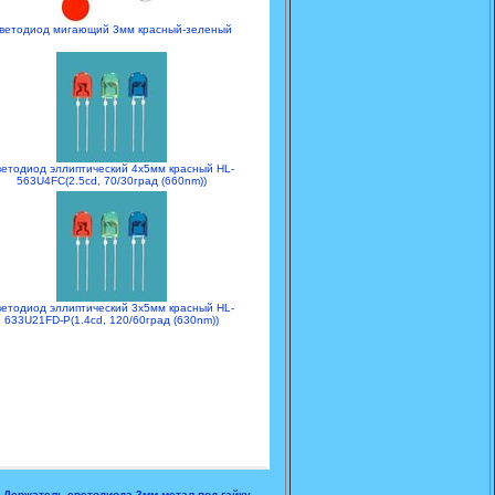
ветодиод мигающий 3мм красный-зеленый
етодиод эллиптический 4x5мм красный HL-
563U4FC(2.5cd, 70/30град (660nm))
етодиод эллиптический 3x5мм красный HL-
633U21FD-P(1.4cd, 120/60град (630nm))
»
Держатель светодиода 3мм метал под гайку