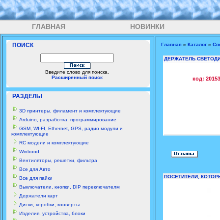
ГЛАВНАЯ
НОВИНКИ
ПОИСК
Главная
»
Каталог
»
Св
ДЕРЖАТЕЛЬ СВЕТОДИ
Введите слово для поиска.
Расширенный поиск
код: 2015
РАЗДЕЛЫ
3D принтеры, филамент и комплектующие
Arduino, разработка, программирование
GSM, WI-FI, Ethernet, GPS, радио модули и
комплектующие
RC модели и комплектующие
Winbond
Вентиляторы, решетки, фильтра
Все для Авто
ПОСЕТИТЕЛИ, КОТОР
Все для пайки
Выключатели, кнопки, DIP переключателм
Держатели карт
Диски, коробки, конверты
Изделия, устройства, блоки