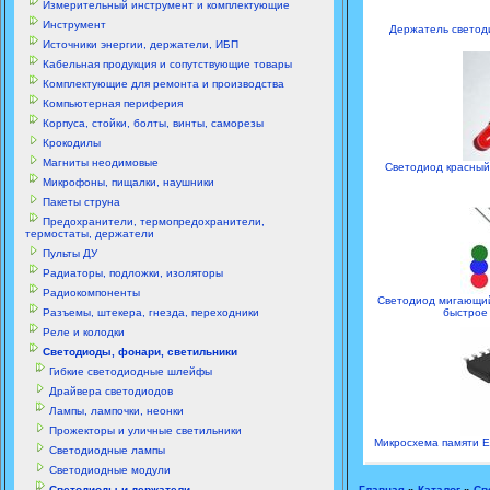
Измерительный инструмент и комплектующие
Инструмент
Держатель светод
Источники энергии, держатели, ИБП
Кабельная продукция и сопутствующие товары
Комплектующие для ремонта и производства
Компьютерная периферия
Корпуса, стойки, болты, винты, саморезы
Крокодилы
Магниты неодимовые
Светодиод красный
Микрофоны, пищалки, наушники
Пакеты струна
Предохранители, термопредохранители,
термостаты, держатели
Пульты ДУ
Радиаторы, подложки, изоляторы
Радиокомпоненты
Светодиод мигающий 
Разъемы, штекера, гнезда, переходники
быстрое
Реле и колодки
Светодиоды, фонари, светильники
Гибкие светодиодные шлейфы
Драйвера светодиодов
Лампы, лампочки, неонки
Прожекторы и уличные светильники
Микросхема памяти 
Светодиодные лампы
Светодиодные модули
Светодиоды и держатели
Главная
»
Каталог
»
Св