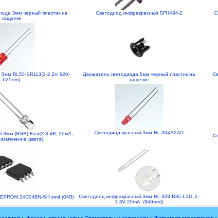
иода 3мм черный пластик на
Светодиод инфракрасный SFH484-2
С
защелке
 5мм RL50-SR113(2-2.2V 620-
Держатель светодиода 5мм черный пластик на
Св
625nm)
защелке
Светодиод красный 3мм HL-304S2AD
3мм (RGB) Fast(3-3.4В, 20мА,
Св
 изменение цвета)
Светодиод инфракрасный 3мм HL-303IR3C-L3(1.2-
EEPROM 24C04BN-SH smd (04B)
1.3V 20mA, (940nm))
етодиоды, фонари, светильники
»
Светодиоды и держатели
»
Держатели светодиодов