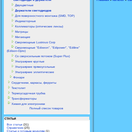
Двухцветные
Держатели светодиодов
Для поверхностного монтажа (SMD, TOP)
Индикаторные
Коллиматоры (оптические линзы)
Матрицы
Мигающие
Сверхмощные Lustrous Corp
Сверхмощные "Edixeon", "Edipower", "Ediline"
(Edison-Opto)
Со сверхсильным потоком (Super Flux)
Ультраяркие круглые
Ультраяркие прямоугольные
Ультраяркие эллиптические
Фонари
Сердечники, каркасы, ферриты
Текстолит
Термоусадочная трубка
Трансформаторы
Химия для электроники
Полный список товаров
СТАТЬИ
Все статьи
(31)
Справочник
(25)
Статьи к готовым модулям
(1)