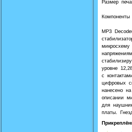
Размер печ
Компоненты
MP3 Decode
стабилизат
микросхему
напряжения
стабилизиру
уровне 12,
с контакта
цифровых с
нанесено на
описании м
для наушни
платы. Гнез
Прикреплён