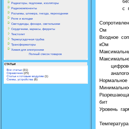
без подк
Радиаторы, подложки, изоляторы
с подклю
Радиокомпоненты
Разъемы, штекера, гнезда, переходники
Реле и колодки
Сопротивле
Светодиоды, фонари, светильники
Сердечники, каркасы, ферриты
Ом
Текстолит
Входное со
Термоусадочная трубка
кОм
Трансформаторы
Химия для электроники
Максимальн
Полный список товаров
Максимальн
СТАТЬИ
цифровог
Все статьи
(31)
аналогово
Справочник
(25)
Статьи к готовым модулям
(1)
Схемы, устройства
(6)
Нормальное 
Минимальное
Разрешающа
бит
Уровень гар
Температур