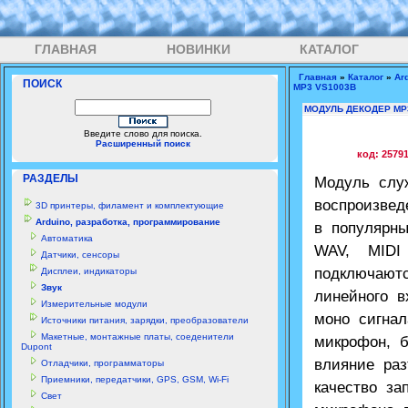
ГЛАВНАЯ
НОВИНКИ
КАТАЛОГ
Главная
»
Каталог
»
Ar
ПОИСК
MP3 VS1003B
МОДУЛЬ ДЕКОДЕР MP
Введите слово для поиска.
Расширенный поиск
код: 2579
РАЗДЕЛЫ
Модуль слу
воспроизве
3D принтеры, филамент и комплектующие
Arduino, разработка, программирование
в популярн
Автоматика
WAV, MIDI 
Датчики, сенсоры
подключаютс
Дисплеи, индикаторы
Звук
линейного в
Измерительные модули
моно сигна
Источники питания, зарядки, преобразователи
Макетные, монтажные платы, соеденители
микрофон, 
Dupont
влияние ра
Отладчики, программаторы
Приемники, передатчики, GPS, GSM, Wi-Fi
качество за
Свет