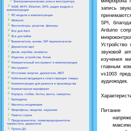
микрофона 
Электромеханические узлы и конструктора
GSM, WI-FI, Ethernet, GPS, радио модули и
запись зву
комплектующие
принимаютс
RC модели и комплектующие
Winbond
SPI, благо
Вентиляторы, решетки, фильтра
Arduino соп
Все для Авто
Все для пайки
микроконтро
Выключатели, кнопки, DIP переключателм
Устройство 
Держатели карт
звуковой ап
Диски, коробки, конверты
Изделия, устройства, блоки
изучения м
Измерительный инструмент и комплектующие
главным ко
Инструмент
vs1003 пред
Источники энергии, держатели, ИБП
Кабельная продукция и сопутствующие товары
аудиокодек.
Комплектующие для ремонта и производства
Компьютерная периферия
Корпуса, стойки, болты, винты, саморезы
Характерист
Крокодилы
Магниты неодимовые
Питание
Микрофоны, пищалки, наушники
Пакеты струна
напряжен
Предохранители, термопредохранители,
термостаты, держатели
максималь
Пульты ДУ