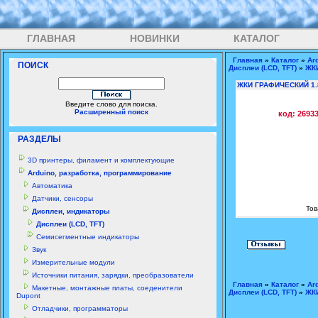
ГЛАВНАЯ
НОВИНКИ
КАТАЛОГ
Главная
»
Каталог
»
Ar
ПОИСК
Дисплеи (LCD, TFT)
»
ЖКИ
ЖКИ ГРАФИЧЕСКИЙ 1.8
Введите слово для поиска.
Расширенный поиск
код: 2693
РАЗДЕЛЫ
3D принтеры, филамент и комплектующие
Arduino, разработка, программирование
Автоматика
Датчики, сенсоры
Тов
Дисплеи, индикаторы
Дисплеи (LCD, TFT)
Семисегментные индикаторы
Звук
Измерительные модули
Источники питания, зарядки, преобразователи
Главная
»
Каталог
»
Ar
Макетные, монтажные платы, соеденители
Дисплеи (LCD, TFT)
»
ЖКИ
Dupont
Отладчики, программаторы