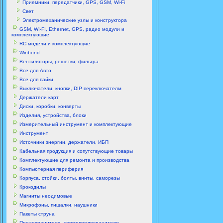
Приемники, передатчики, GPS, GSM, Wi-Fi
Свет
Электромеханические узлы и конструктора
GSM, WI-FI, Ethernet, GPS, радио модули и
комплектующие
RC модели и комплектующие
Winbond
Вентиляторы, решетки, фильтра
Все для Авто
Все для пайки
Выключатели, кнопки, DIP переключателм
Держатели карт
Диски, коробки, конверты
Изделия, устройства, блоки
Измерительный инструмент и комплектующие
Инструмент
Источники энергии, держатели, ИБП
Кабельная продукция и сопутствующие товары
Комплектующие для ремонта и производства
Компьютерная периферия
Корпуса, стойки, болты, винты, саморезы
Крокодилы
Магниты неодимовые
Микрофоны, пищалки, наушники
Пакеты струна
Предохранители, термопредохранители,