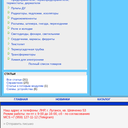
термостаты, держатели
Пульты ДУ
Радиаторы, подложки, изоляторы
Радиокомпоненты
Разъемы, штекера, гнезда, переходники
Реле и колодки
Светодиоды, фонари, светильники
Сердечники, каркасы, ферриты
Текстолит
Термоусадочная трубка
Трансформаторы
Химия для электроники
Полный список товаров
СТАТЬИ
Все статьи
(31)
Справочник
(25)
Статьи к готовым модулям
(1)
Схемы, устройства
(6)
ГЛАВНАЯ
НОВИНКИ
КАТАЛОГ
Наш адрес и телефоны: ЛНР, г. Луганск, кв. Шевченко 53
Режим работы: пн-пт с 9-00 до 16-00, сб - по согласованию
MCS +7 (959) 127-11-12 (Telegram)
» Отправить письмо