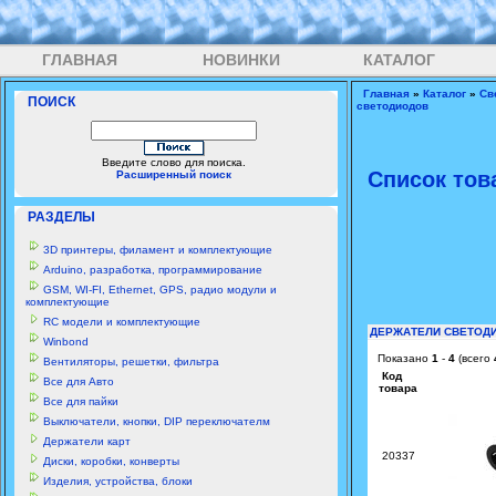
ГЛАВНАЯ
НОВИНКИ
КАТАЛОГ
Главная
»
Каталог
»
Св
ПОИСК
светодиодов
Введите слово для поиска.
Список тов
Расширенный поиск
РАЗДЕЛЫ
3D принтеры, филамент и комплектующие
Arduino, разработка, программирование
GSM, WI-FI, Ethernet, GPS, радио модули и
комплектующие
RC модели и комплектующие
ДЕРЖАТЕЛИ СВЕТОД
Winbond
Показано
1
-
4
(всего
Вентиляторы, решетки, фильтра
Код
Все для Авто
товара
Все для пайки
Выключатели, кнопки, DIP переключателм
Держатели карт
20337
Диски, коробки, конверты
Изделия, устройства, блоки