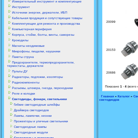
Измерительный инструмент и комплектующие
Инструмент
Источники энергии, держатели, ИБП
Кабельная продукция и сопутствующие товары
20099
Комплектующие для ремонта и производства
Компьютерная периферия
Корпуса, стойки, болты, винты, саморезы
Крокодилы
Магниты неодимовые
20153
Микрофоны, пищалки, наушники
Пакеты струна
Предохранители, термопредохранители,
термостаты, держатели
Пульты ДУ
20686
Радиаторы, подложки, изоляторы
Радиокомпоненты
Показано
1
-
4
(всего
Разъемы, штекера, гнезда, переходники
Реле и колодки
Главная
»
Каталог
»
Св
Светодиоды, фонари, светильники
светодиодов
Гибкие светодиодные шлейфы
Драйвера светодиодов
Лампы, лампочки, неонки
Прожекторы и уличные светильники
Светодиодные лампы
Светодиодные модули
Светодиоды и держатели