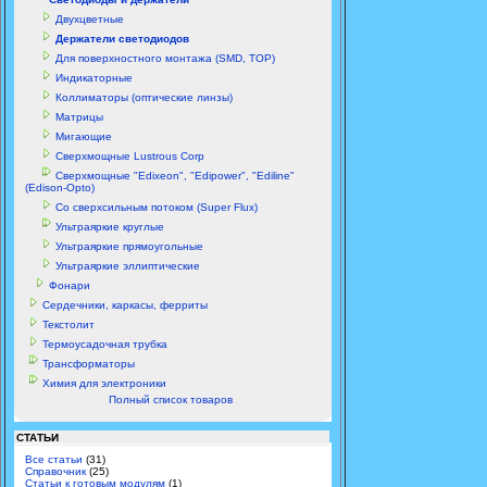
Двухцветные
Держатели светодиодов
Для поверхностного монтажа (SMD, TOP)
Индикаторные
Коллиматоры (оптические линзы)
Матрицы
Мигающие
Сверхмощные Lustrous Corp
Сверхмощные "Edixeon", "Edipower", "Ediline"
(Edison-Opto)
Со сверхсильным потоком (Super Flux)
Ультраяркие круглые
Ультраяркие прямоугольные
Ультраяркие эллиптические
Фонари
Сердечники, каркасы, ферриты
Текстолит
Термоусадочная трубка
Трансформаторы
Химия для электроники
Полный список товаров
СТАТЬИ
Все статьи
(31)
Справочник
(25)
Статьи к готовым модулям
(1)