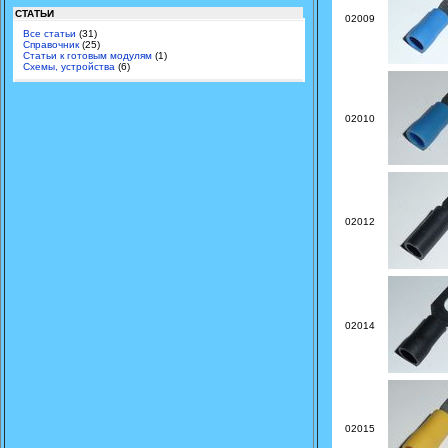
СТАТЬИ
02009
Все статьи
(31)
Справочник
(25)
Статьи к готовым модулям
(1)
Схемы, устройства
(6)
02010
02012
02014
02015