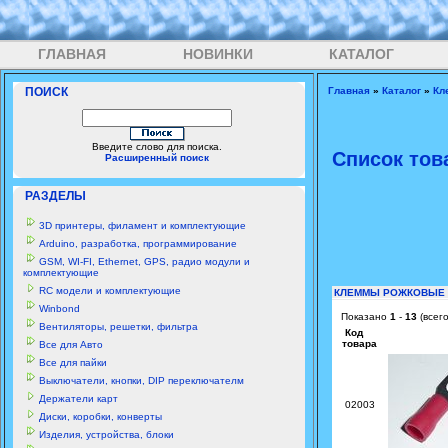
ГЛАВНАЯ
НОВИНКИ
КАТАЛОГ
ПОИСК
Главная
»
Каталог
»
Кл
Введите слово для поиска.
Список тов
Расширенный поиск
РАЗДЕЛЫ
3D принтеры, филамент и комплектующие
Arduino, разработка, программирование
GSM, WI-FI, Ethernet, GPS, радио модули и
комплектующие
RC модели и комплектующие
КЛЕММЫ РОЖКОВЫЕ
Winbond
Показано
1
-
13
(всег
Вентиляторы, решетки, фильтра
Код
товара
Все для Авто
Все для пайки
Выключатели, кнопки, DIP переключателм
Держатели карт
02003
Диски, коробки, конверты
Изделия, устройства, блоки