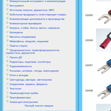
Измерительный инструмент и комплектующие
Инструмент
Источники энергии, держатели, ИБП
Кабельная продукция и сопутствующие товары
02005
Комплектующие для ремонта и производства
Компьютерная периферия
Корпуса, стойки, болты, винты, саморезы
Крокодилы
Магниты неодимовые
02006
Микрофоны, пищалки, наушники
Пакеты струна
Предохранители, термопредохранители,
термостаты, держатели
Пульты ДУ
Радиаторы, подложки, изоляторы
02007
Радиокомпоненты
Разъемы, штекера, гнезда, переходники
Реле и колодки
Светодиоды, фонари, светильники
Сердечники, каркасы, ферриты
Текстолит
02008
Термоусадочная трубка
Трансформаторы
Химия для электроники
Полный список товаров