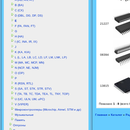
B (BA)
C (CX)
D (DBL, DG, DP, DS)
E
21227
F (FA, FAN, FT)
G
H (HA)
I (IC, INA, IR, IX)
J
K (KA, KIA)
08394
L (L, LA, LB, LC, LD, LF, LM, LNK, LP)
M (MA, MC, MCP, MN)
N (NCP, NE, NJM)
O (OP)
P
R (RSN, RTL)
13815
S (SA, ST, STK, STR, STV)
T (TA, TB, TC, TDA, TEA, TL, TNY, TOP)
U (UC, ULN, UM, uPC)
Показано
1
-
8
(всего
V (VIPER)
Микроконтроллеры (Microchip, Atmel, STM и др)
Музыкальные
Главная
»
Каталог
»
Ра
Память
Оптроны