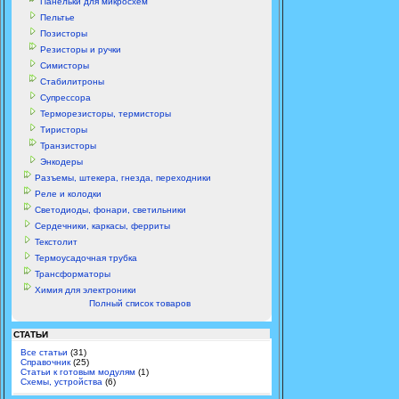
Панельки для микросхем
Пельтье
Позисторы
Резисторы и ручки
Симисторы
Стабилитроны
Супрессора
Терморезисторы, термисторы
Тиристоры
Транзисторы
Энкодеры
Разъемы, штекера, гнезда, переходники
Реле и колодки
Светодиоды, фонари, светильники
Сердечники, каркасы, ферриты
Текстолит
Термоусадочная трубка
Трансформаторы
Химия для электроники
Полный список товаров
СТАТЬИ
Все статьи
(31)
Справочник
(25)
Статьи к готовым модулям
(1)
Схемы, устройства
(6)