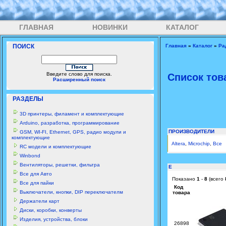
ГЛАВНАЯ
НОВИНКИ
КАТАЛОГ
ПОИСК
Главная
»
Каталог
»
Ра
Введите слово для поиска.
Список тов
Расширенный поиск
РАЗДЕЛЫ
3D принтеры, филамент и комплектующие
Arduino, разработка, программирование
ПРОИЗВОДИТЕЛИ
GSM, WI-FI, Ethernet, GPS, радио модули и
комплектующие
Altera
,
Microchip
,
Все
RC модели и комплектующие
Winbond
Вентиляторы, решетки, фильтра
E
Все для Авто
Показано
1
-
8
(всего
Все для пайки
Код
Выключатели, кнопки, DIP переключателм
товара
Держатели карт
Диски, коробки, конверты
Изделия, устройства, блоки
26898