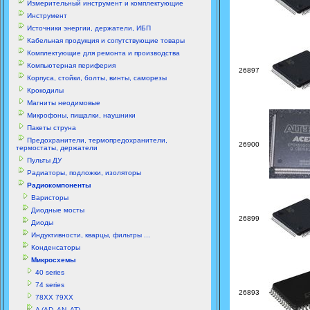
Измерительный инструмент и комплектующие
Инструмент
Источники энергии, держатели, ИБП
Кабельная продукция и сопутствующие товары
Комплектующие для ремонта и производства
Компьютерная периферия
26897
Корпуса, стойки, болты, винты, саморезы
Крокодилы
Магниты неодимовые
Микрофоны, пищалки, наушники
Пакеты струна
Предохранители, термопредохранители,
26900
термостаты, держатели
Пульты ДУ
Радиаторы, подложки, изоляторы
Радиокомпоненты
Варисторы
Диодные мосты
26899
Диоды
Индуктивности, кварцы, фильтры ...
Конденсаторы
Микросхемы
40 series
74 series
26893
78XX 79XX
A (AD, AN, AT)