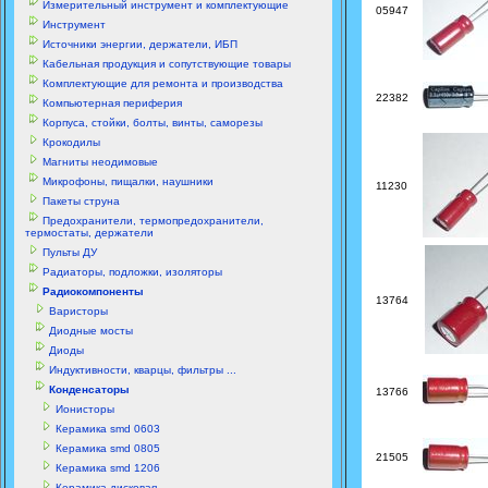
Измерительный инструмент и комплектующие
05947
Инструмент
Источники энергии, держатели, ИБП
Кабельная продукция и сопутствующие товары
Комплектующие для ремонта и производства
22382
Компьютерная периферия
Корпуса, стойки, болты, винты, саморезы
Крокодилы
Магниты неодимовые
Микрофоны, пищалки, наушники
11230
Пакеты струна
Предохранители, термопредохранители,
термостаты, держатели
Пульты ДУ
Радиаторы, подложки, изоляторы
Радиокомпоненты
13764
Варисторы
Диодные мосты
Диоды
Индуктивности, кварцы, фильтры ...
Конденсаторы
13766
Ионисторы
Керамика smd 0603
Керамика smd 0805
21505
Керамика smd 1206
Керамика дисковая