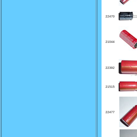
22470
21044
22392
21515
22477