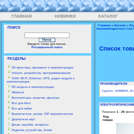
ГЛАВНАЯ
НОВИНКИ
КАТАЛОГ
Главная
»
Каталог
»
Ра
ПОИСК
низкоимпедансные Low
Введите слово для поиска.
Список тов
Расширенный поиск
РАЗДЕЛЫ
3D принтеры, филамент и комплектующие
Arduino, разработка, программирование
GSM, WI-FI, Ethernet, GPS, радио модули и
комплектующие
ПРОИЗВОДИТЕЛИ
RC модели и комплектующие
CapXon
,
SAMWHA
,
Вс
Winbond
Вентиляторы, решетки, фильтра
Все для Авто
ЭЛЕКТРОЛИТИЧЕСКИ
Все для пайки
Показано
1
-
26
(всег
Выключатели, кнопки, DIP переключателм
Код
Держатели карт
товара
Диски, коробки, конверты
Изделия, устройства, блоки