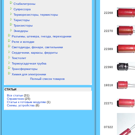
Стабилитроны
Супрессора
22268
Терморезисторы, термисторы
Тиристоры
Транзисторы
Энкодеры
22270
Разъемы, штекера, гнезда, переходники
Реле и колодки
Светодиоды, фонари, светильники
22389
Сердечники, каркасы, ферриты
Текстолит
Термоусадочная трубка
22390
Трансформаторы
Химия для электроники
Полный список товаров
19318
СТАТЬИ
Все статьи
(31)
Справочник
(25)
Статьи к готовым модулям
(1)
22271
Схемы, устройства
(6)
07322