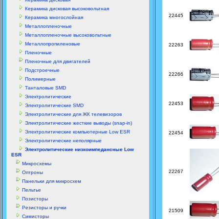
Керамика дисковая высоковольтная
22445
Керамика многослойная
Металлопленочные
Металлопленочные высоковольтные
Металлопропиленовые
22263
Пленочные
Пленочные для двигателей
Подстроечные
22266
Полимерные
Танталовые SMD
Электролитические
22453
Электролитические SMD
Электролитические для ЖК телевизоров
Электролитические жесткие выводы (snap-in)
Электролитические компьютерные Low ESR
22454
Электролитические неполярные
Электролитические низкоимпедансные Low
ESR
Микросхемы
22267
Оптроны
Панельки для микросхем
Пельтье
Позисторы
Резисторы и ручки
21509
Симисторы