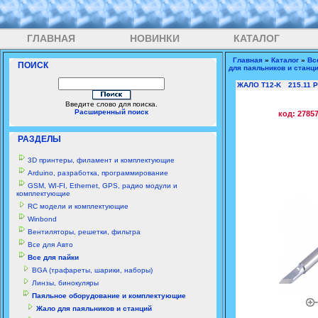
ГЛАВНАЯ
НОВИНКИ
КАТАЛОГ
Главная
»
Каталог
»
Вс
ПОИСК
для паяльников и станц
ЖАЛО T12-K
215.11 
Введите слово для поиска.
Расширенный поиск
код: 2785
РАЗДЕЛЫ
3D принтеры, филамент и комплектующие
Arduino, разработка, программирование
GSM, WI-FI, Ethernet, GPS, радио модули и
комплектующие
RC модели и комплектующие
Winbond
Вентиляторы, решетки, фильтра
Все для Авто
Все для пайки
BGA (трафареты, шарики, наборы)
Линзы, бинокуляры
Паяльное оборудование и комплектующие
Жало для паяльников и станций