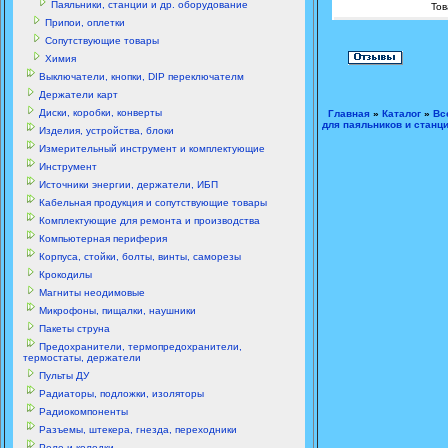
Паяльники, станции и др. оборудование
Тов
Припои, оплетки
Сопутствующие товары
Химия
Выключатели, кнопки, DIP переключателм
Держатели карт
Диски, коробки, конверты
Главная
»
Каталог
»
Вс
для паяльников и станц
Изделия, устройства, блоки
Измерительный инструмент и комплектующие
Инструмент
Источники энергии, держатели, ИБП
Кабельная продукция и сопутствующие товары
Комплектующие для ремонта и производства
Компьютерная периферия
Корпуса, стойки, болты, винты, саморезы
Крокодилы
Магниты неодимовые
Микрофоны, пищалки, наушники
Пакеты струна
Предохранители, термопредохранители,
термостаты, держатели
Пульты ДУ
Радиаторы, подложки, изоляторы
Радиокомпоненты
Разъемы, штекера, гнезда, переходники
Реле и колодки