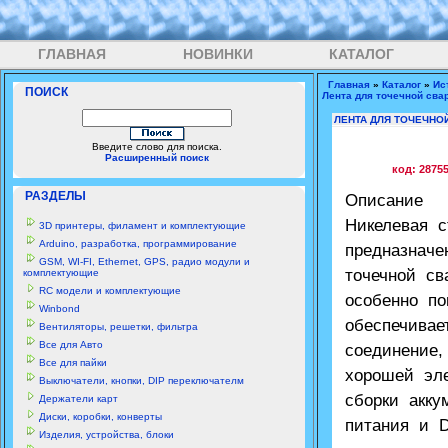
ГЛАВНАЯ
НОВИНКИ
КАТАЛОГ
Главная
»
Каталог
»
Ис
ПОИСК
Лента для точечной свар
ЛЕНТА ДЛЯ ТОЧЕЧНОЙ
Введите слово для поиска.
Расширенный поиск
код: 2875
РАЗДЕЛЫ
Описание
Никелевая с
3D принтеры, филамент и комплектующие
Arduino, разработка, программирование
предназнач
GSM, WI-FI, Ethernet, GPS, радио модули и
точечной св
комплектующие
RC модели и комплектующие
особенно п
Winbond
обеспечивае
Вентиляторы, решетки, фильтра
Все для Авто
соединение,
Все для пайки
хорошей эл
Выключатели, кнопки, DIP переключателм
сборки акку
Держатели карт
Диски, коробки, конверты
питания и D
Изделия, устройства, блоки