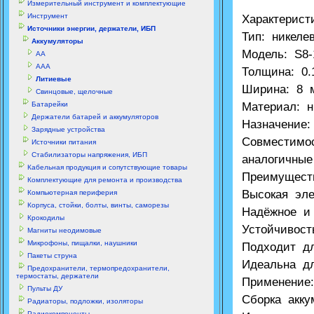
Измерительный инструмент и комплектующие
Инструмент
Характерист
Источники энергии, держатели, ИБП
Тип: никеле
Аккумуляторы
Модель: S8-
АА
ААА
Толщина: 0
Литиевые
Ширина: 8 
Свинцовые, щелочные
Батарейки
Материал: н
Держатели батарей и аккумуляторов
Назначение:
Зарядные устройства
Совместимо
Источники питания
Стабилизаторы напряжения, ИБП
аналогичные
Кабельная продукция и сопутствующие товары
Преимущест
Комплектующие для ремонта и производства
Высокая эле
Компьютерная периферия
Корпуса, стойки, болты, винты, саморезы
Надёжное и
Крокодилы
Устойчивост
Магниты неодимовые
Микрофоны, пищалки, наушники
Подходит дл
Пакеты струна
Идеальна дл
Предохранители, термопредохранители,
термостаты, держатели
Применение:
Пульты ДУ
Сборка акку
Радиаторы, подложки, изоляторы
Радиокомпоненты