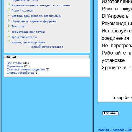
Изготовлени
Разъемы, штекера, гнезда, переходники
Ремонт акку
Реле и колодки
DIY-проект
Светодиоды, фонари, светильники
Сердечники, каркасы, ферриты
Рекомендаци
Текстолит
Используйте
Термоусадочная трубка
Трансформаторы
соединения
Химия для электроники
Не перегрев
Полный список товаров
Работайте в
СТАТЬИ
установке
Все статьи
(31)
Справочник
(25)
Храните в 
Статьи к готовым модулям
(1)
Схемы, устройства
(6)
Товар был
Главная
»
Каталог
»
Ис