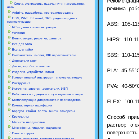
Рекомендац
Сопла, экструдеры, подача нити, нагреватели,
иглы
режима рабо
Arduino, разработка, программирование
GSM, WI-FI, Ethernet, GPS, радио модули и
комплектующие
ABS: 105-11
RC модели и комплектующие
Winbond
Вентиляторы, решетки, фильтра
HIPS: 110-1
Все для Авто
Все для пайки
SBS: 110-11
Выключатели, кнопки, DIP переключателм
Держатели карт
Диски, коробки, конверты
PLA: 45-55°
Изделия, устройства, блоки
Измерительный инструмент и комплектующие
Инструмент
PVA: 40-50°
Источники энергии, держатели, ИБП
Кабельная продукция и сопутствующие товары
Комплектующие для ремонта и производства
FLEX: 100-1
Компьютерная периферия
Корпуса, стойки, болты, винты, саморезы
Способ при
Крокодилы
Магниты неодимовые
раствор кле
Микрофоны, пищалки, наушники
поверхност
Пакеты струна
Предохранители, термопредохранители,