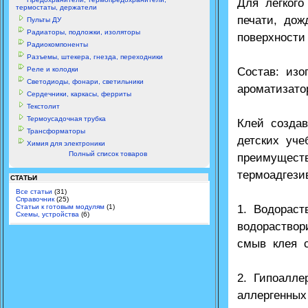
Для легкого
термостаты, держатели
печати, до
Пульты ДУ
Радиаторы, подложки, изоляторы
поверхности
Радиокомпоненты
Разъемы, штекера, гнезда, переходники
Реле и колодки
Состав: изо
Светодиоды, фонари, светильники
ароматизато
Сердечники, каркасы, ферриты
Текстолит
Термоусадочная трубка
Клей созда
Трансформаторы
детских уче
Химия для электроники
Полный список товаров
преимущест
термоадгез
СТАТЬИ
Все статьи
(31)
Справочник
(25)
Статьи к готовым модулям
(1)
1. Водораст
Схемы, устройства
(6)
водораствор
смыв клея с
2. Гипоалле
аллергенных