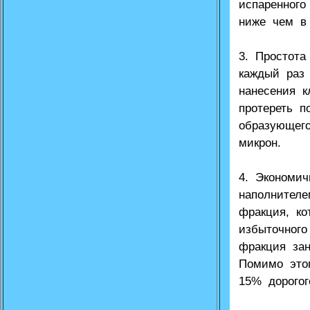
испаренного
ниже чем в
3. Простота
каждый раз
нанесения к
протереть п
образующего
микрон.
4. Экономич
наполнителе
фракция, ко
избыточног
фракция за
Помимо это
15% дорогог