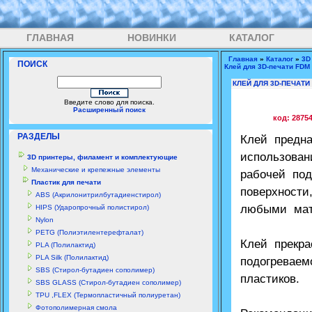
ГЛАВНАЯ
НОВИНКИ
КАТАЛОГ
Главная
»
Каталог
»
3D
ПОИСК
Клей для 3D-печати FDM 
КЛЕЙ ДЛЯ 3D-ПЕЧАТИ 
Введите слово для поиска.
Расширенный поиск
код: 2875
РАЗДЕЛЫ
Клей предн
использова
3D принтеры, филамент и комплектующие
Механические и крепежные элементы
рабочей по
Пластик для печати
поверхности
ABS (Акрилонитрилбутадиенстирол)
любыми мат
HIPS (Ударопрочный полистирол)
Nylon
PETG (Полиэтилентерефталат)
Клей прекр
PLA (Полилактид)
PLA Silk (Полилактид)
подогревае
SBS (Стирол-бутадиен сополимер)
пластиков.
SBS GLASS (Стирол-бутадиен сополимер)
TPU ,FLEX (Термопластичный полиуретан)
Фотополимерная смола