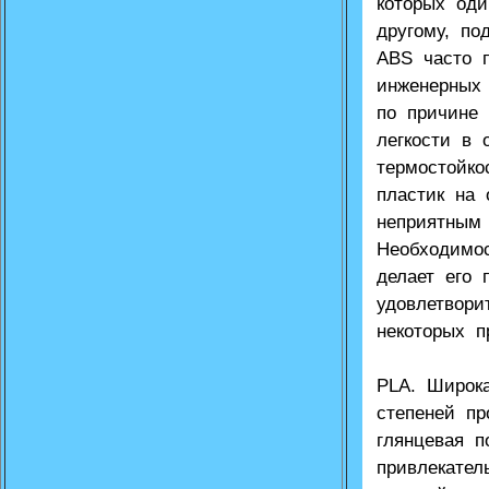
которых оди
другому, по
ABS часто 
инженерных
по причине 
легкости в 
термостойко
пластик на 
неприятным
Необходимо
делает его
удовлетвори
некоторых п
PLA. Широк
степеней пр
глянцевая п
привлекател