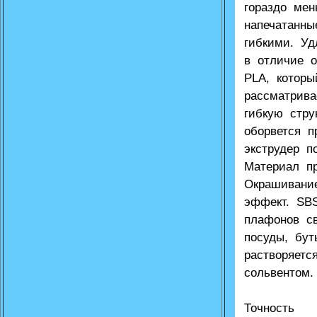
гораздо мен
напечатанн
гибкими. У
в отличие о
PLA, котор
рассматрив
гибкую стру
оборвется п
экструдер п
Материал пр
Окрашивани
эффект. SB
плафонов св
посуды, бут
растворяетс
сольвентом.
Точность