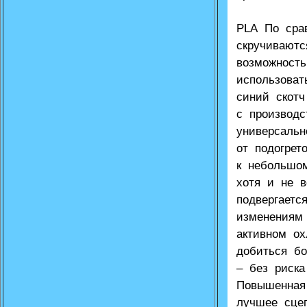
PLA По сра
скручиваютс
возможность
использова
синий скот
с производ
универсальн
от подогрет
к небольшо
хотя и не в
подвергает
изменениям
активном о
добиться б
– без риска
Повышенная 
лучшее сце