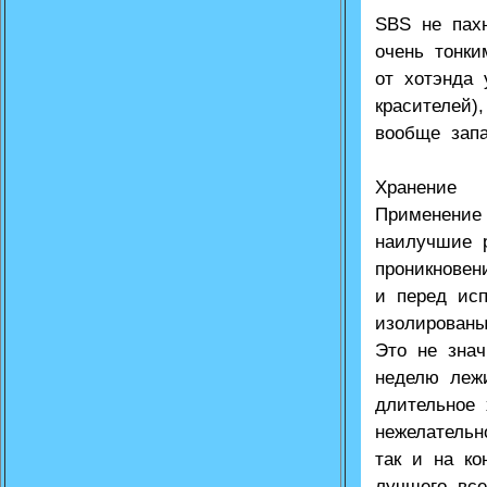
SBS не пах
очень тонк
от хотэнда 
красителей)
вообще запа
Хранение
Применение
наилучшие 
проникновен
и перед ис
изолирован
Это не знач
неделю лежи
длительное
нежелательн
так и на к
лучшего все