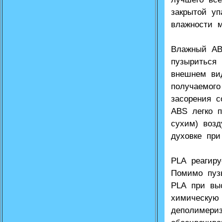
закрытой уп
влажности м
Влажный AB
пузыриться 
внешнем ви
получаемого
засорения 
ABS легко 
сухим) возд
духовке при
PLA реагиру
Помимо пуз
PLA при вы
химическую
деполимери