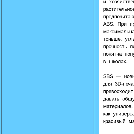
и хозяйств
растительно
предпочитаю
ABS. При п
максимальн
тоньше, угл
прочность п
понятна по
в школах.
SBS — новы
для 3D-печ
превосходи
давать общ
материалов,
как универс
красивый ма