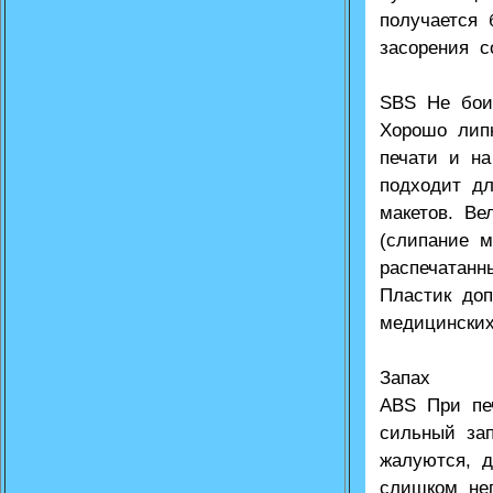
получается 
засорения с
SBS Не боит
Хорошо лип
печати и н
подходит дл
макетов. Ве
(слипание 
распечатан
Пластик до
медицинских
Запах
ABS При пе
сильный зап
жалуются, 
слишком не