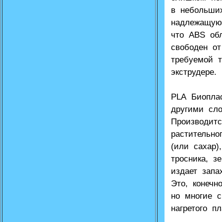
в небольши
надлежащую
что ABS обл
свободен от
требуемой 
экструдере.
PLA Биопла
другими сл
Производит
растительно
(или сахар)
тросника, з
издает запа
Это, конечн
но многие с
нагретого пл