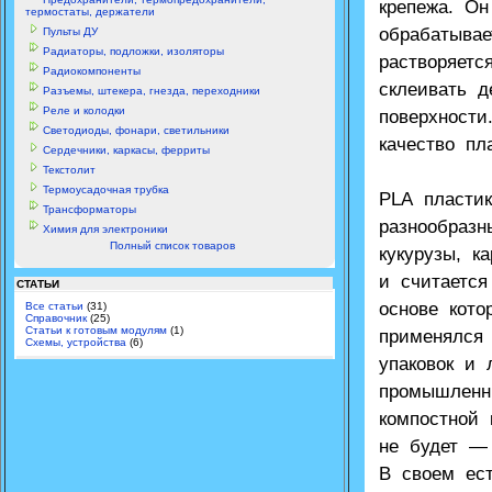
крепежа. О
термостаты, держатели
обрабатывае
Пульты ДУ
Радиаторы, подложки, изоляторы
растворяетс
Радиокомпоненты
склеивать д
Разъемы, штекера, гнезда, переходники
Реле и колодки
поверхности
Светодиоды, фонари, светильники
качество пл
Сердечники, каркасы, ферриты
Текстолит
Термоусадочная трубка
PLA пласти
Трансформаторы
разнообразн
Химия для электроники
Полный список товаров
кукурузы, к
и считаетс
СТАТЬИ
основе кото
Все статьи
(31)
Справочник
(25)
Статьи к готовым модулям
(1)
применялся 
Схемы, устройства
(6)
упаковок и 
промышленн
компостной 
не будет —
В своем ес