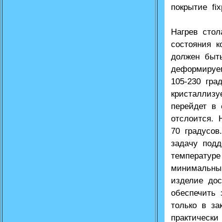
покрытие fi
Нагрев сто
состояния к
должен быт
деформируе
105-230 гра
кристаллиз
перейдет в 
отслоится. 
70 градусов
задачу под
температур
минимальны
изделие до
обеспечить
только в за
практически