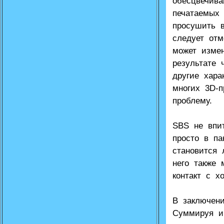
обесцвечив
печатаемых 
просушить в
следует отм
может измен
результате 
другие хара
многих 3D-п
проблему.
SBS не впи
просто в па
становится 
него также 
контакт с 
В заключен
Суммируя и