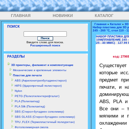
ГЛАВНАЯ
НОВИНКИ
КАТАЛОГ
Главная
»
Каталог
»
3D
ПОИСК
Набор пластика для 3D 
245 - 260 °С, стол 110 - 
НАБОР ПЛАСТИКА ДЛЯ
10М(ПЛАВЛЕНИЕ 245 - 
Введите слово для поиска.
25 - 40 ММ/С)
127.99 
Расширенный поиск
РАЗДЕЛЫ
код: 2796
Существует
3D принтеры, филамент и комплектующие
Механические и крепежные элементы
которые ис
Пластик для печати
предмет пр
ABS (Акрилонитрилбутадиенстирол)
HIPS (Ударопрочный полистирол)
печати, и 
Nylon
доминирующ
PETG (Полиэтилентерефталат)
ABS, PLA и
PLA (Полилактид)
PLA Silk (Полилактид)
Все они – т
SBS (Стирол-бутадиен сополимер)
мягкими и 
SBS GLASS (Стирол-бутадиен сополимер)
TPU ,FLEX (Термопластичный полиуретан)
охлаждении
Фотополимерная смола