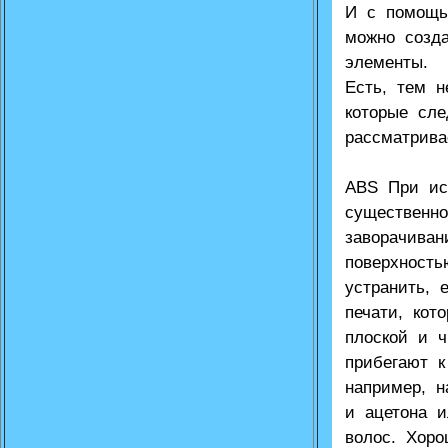
И с помощ
можно созд
элементы.
Есть, тем 
которые сл
рассматрива
ABS При ис
существенн
заворачиван
поверхность
устранить, 
печати, кот
плоской и ч
прибегают 
например, 
и ацетона 
волос. Хор