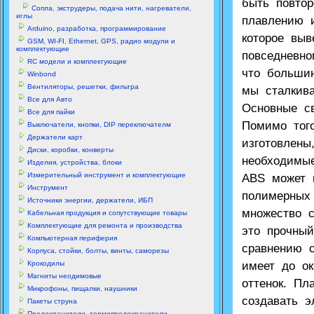
быть повтор
Сопла, экструдеры, подача нити, нагреватели,
иглы
плавлению 
Arduino, разработка, программирование
которое вы
GSM, WI-FI, Ethernet, GPS, радио модули и
комплектующие
повседневно
RC модели и комплектующие
что больши
Winbond
Вентиляторы, решетки, фильтра
мы сталкива
Все для Авто
Основные с
Все для пайки
Помимо тог
Выключатели, кнопки, DIP переключателм
Держатели карт
изготовлен
Диски, коробки, конверты
необходимы
Изделия, устройства, блоки
Измерительный инструмент и комплектующие
ABS может 
Инструмент
полимерных
Источники энергии, держатели, ИБП
множество 
Кабельная продукция и сопутствующие товары
Комплектующие для ремонта и производства
это прочны
Компьютерная периферия
сравнению 
Корпуса, стойки, болты, винты, саморезы
Крокодилы
имеет до о
Магниты неодимовые
оттенок. Пл
Микрофоны, пищалки, наушники
создавать 
Пакеты струна
Предохранители, термопредохранители,