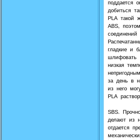
поддается о
добиться та
PLA такой 
ABS, поэто
соединений
Распечатанн
гладкие и б
шлифовать 
низкая темп
непригодны
за день в 
из него мог
PLA раствор
SBS. Прочно
делают из н
отдается п
механическ