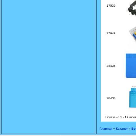
17539
27649
28435
28436
Показано
1
-
17
(все
Главная
»
Каталог
»
Вс