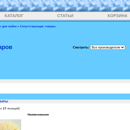
КАТАЛОГ
СТАТЬИ
КОРЗИНА
е для пайки
»
Сопутствующие товары
аров
Смотреть:
ВАРЫ
го
17
позиций)
Наименование