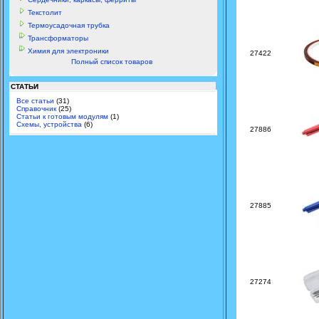
Текстолит
Термоусадочная трубка
Трансформаторы
Химия для электроники
27422
Полный список товаров
СТАТЬИ
Все статьи
(31)
Справочник
(25)
Статьи к готовым модулям
(1)
Схемы, устройства
(6)
27886
27885
27274