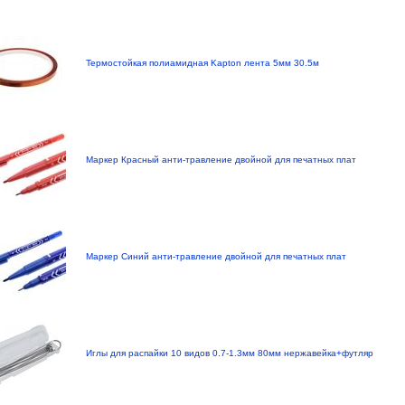
Термостойкая полиамидная Kapton лента 5мм 30.5м
Маркер Красный анти-травление двойной для печатных плат
Маркер Синий анти-травление двойной для печатных плат
Иглы для распайки 10 видов 0.7-1.3мм 80мм нержавейка+футляр