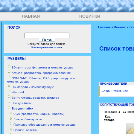
ГЛАВНАЯ
НОВИНКИ
ПОИСК
Главная
»
Каталог
»
Вс
Введите слово для поиска.
Список тов
Расширенный поиск
РАЗДЕЛЫ
3D принтеры, филамент и комплектующие
Arduino, разработка, программирование
GSM, WI-FI, Ethernet, GPS, радио модули и
комплектующие
ПРОИЗВОДИТЕЛИ
RC модели и комплектующие
China
,
Proskit
,
Все
Winbond
Вентиляторы, решетки, фильтра
Все для Авто
СОПУТСТВУЮЩИЕ ТО
Все для пайки
Показано
1
-
17
(все
BGA (трафареты, шарики, наборы)
Код
Линзы, бинокуляры
товара
Паяльное оборудование и комплектующие
Припои, оплетки