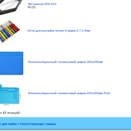
Экстрактор 8PK-610
PLCC
Иглы для распайки полые 8 видов 0.7-1.6мм
Теплоизоляционный силиконовый коврик 300х200мм
Теплоизоляционный силиконовый коврик 450х300мм Profi
го
17
позиций)
е для пайки
»
Сопутствующие товары