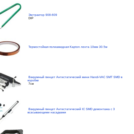
Экстрактор 908-609
DIP
Термостойкая полиамидная Kapton лента 10мм 30.5м
Вакуумный пинцет Антистатический мини Handi-VAC SMT SMD в
коробке
7см
Вакуумный пинцет Антистатический IC SMD демонтажа с 3
всасывающими насадками