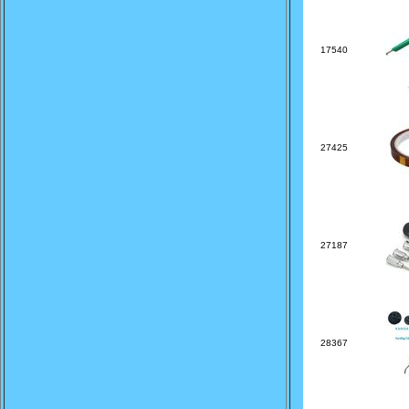
17540
27425
27187
28367