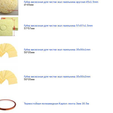
Губка вискозная для чистки жал паяльника круглая 45x1.5mm
d=45мм
Губка вискозная для чистки жал паяльника 57x57x1.5mm
57*57мм
Губка вискозная для чистки жал паяльника 35x50x1mm
50*35мм
Губка вискозная для чистки жал паяльника 35x50x2mm
50*35мм
Термостойкая полиамидная Kapton лента 3мм 30.5м