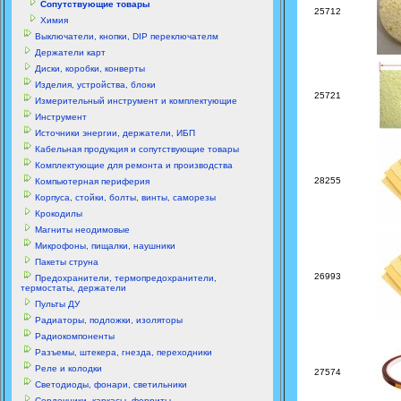
Сопутствующие товары
25712
Химия
Выключатели, кнопки, DIP переключателм
Держатели карт
Диски, коробки, конверты
Изделия, устройства, блоки
25721
Измерительный инструмент и комплектующие
Инструмент
Источники энергии, держатели, ИБП
Кабельная продукция и сопутствующие товары
Комплектующие для ремонта и производства
28255
Компьютерная периферия
Корпуса, стойки, болты, винты, саморезы
Крокодилы
Магниты неодимовые
Микрофоны, пищалки, наушники
Пакеты струна
26993
Предохранители, термопредохранители,
термостаты, держатели
Пульты ДУ
Радиаторы, подложки, изоляторы
Радиокомпоненты
Разъемы, штекера, гнезда, переходники
Реле и колодки
27574
Светодиоды, фонари, светильники
Сердечники, каркасы, ферриты