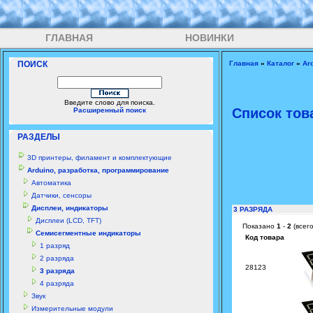
ГЛАВНАЯ
НОВИНКИ
ПОИСК
Главная
»
Каталог
»
Ar
Введите слово для поиска.
Список тов
Расширенный поиск
РАЗДЕЛЫ
3D принтеры, филамент и комплектующие
Arduino, разработка, программирование
Автоматика
Датчики, сенсоры
Дисплеи, индикаторы
3 РАЗРЯДА
Дисплеи (LCD, TFT)
Показано
1
-
2
(всег
Семисегментные индикаторы
Код товара
1 разряд
2 разряда
28123
3 разряда
4 разряда
Звук
Измерительные модули