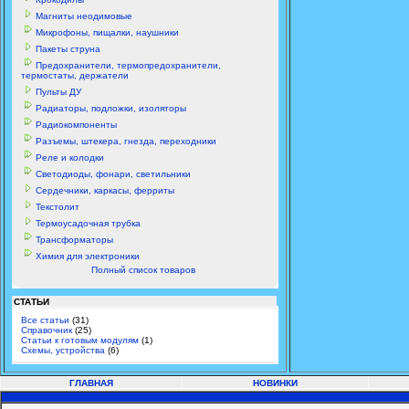
Магниты неодимовые
Микрофоны, пищалки, наушники
Пакеты струна
Предохранители, термопредохранители,
термостаты, держатели
Пульты ДУ
Радиаторы, подложки, изоляторы
Радиокомпоненты
Разъемы, штекера, гнезда, переходники
Реле и колодки
Светодиоды, фонари, светильники
Сердечники, каркасы, ферриты
Текстолит
Термоусадочная трубка
Трансформаторы
Химия для электроники
Полный список товаров
СТАТЬИ
Все статьи
(31)
Справочник
(25)
Статьи к готовым модулям
(1)
Схемы, устройства
(6)
ГЛАВНАЯ
НОВИНКИ