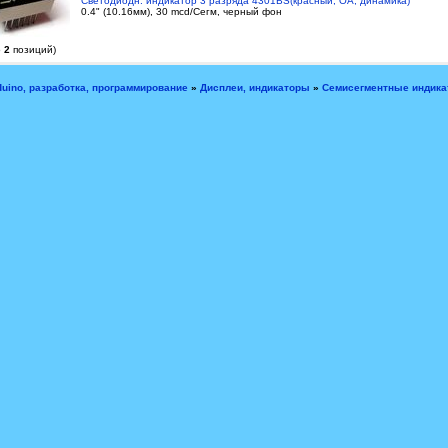
Светодиодн. индикатор 3 разряда 4301BS(красный, ОА, динамика)
0.4" (10.16мм), 30 mcd/Сегм, черный фон
о
2
позиций)
duino, разработка, программирование
»
Дисплеи, индикаторы
»
Семисегментные индик