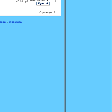
46.14 руб
Страницы:
1
аторы
»
3 разряда