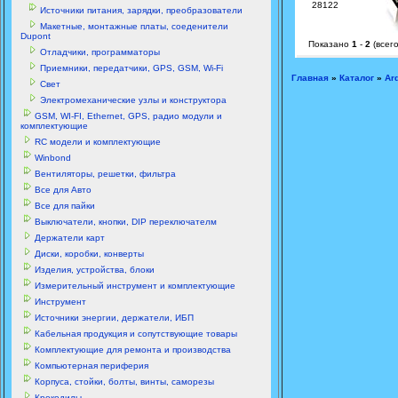
28122
Источники питания, зарядки, преобразователи
Макетные, монтажные платы, соеденители
Dupont
Показано
1
-
2
(всег
Отладчики, программаторы
Приемники, передатчики, GPS, GSM, Wi-Fi
Главная
»
Каталог
»
Ar
Свет
Электромеханические узлы и конструктора
GSM, WI-FI, Ethernet, GPS, радио модули и
комплектующие
RC модели и комплектующие
Winbond
Вентиляторы, решетки, фильтра
Все для Авто
Все для пайки
Выключатели, кнопки, DIP переключателм
Держатели карт
Диски, коробки, конверты
Изделия, устройства, блоки
Измерительный инструмент и комплектующие
Инструмент
Источники энергии, держатели, ИБП
Кабельная продукция и сопутствующие товары
Комплектующие для ремонта и производства
Компьютерная периферия
Корпуса, стойки, болты, винты, саморезы
Крокодилы