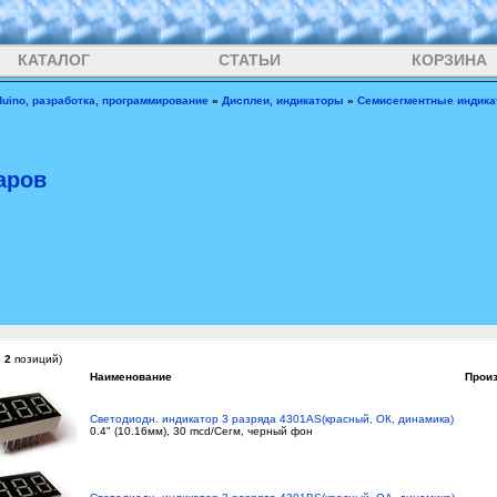
КАТАЛОГ
СТАТЬИ
КОРЗИНА
duino, разработка, программирование
»
Дисплеи, индикаторы
»
Семисегментные индик
аров
о
2
позиций)
Наименование
Прои
Светодиодн. индикатор 3 разряда 4301AS(красный, ОК, динамика)
0.4" (10.16мм), 30 mcd/Сегм, черный фон