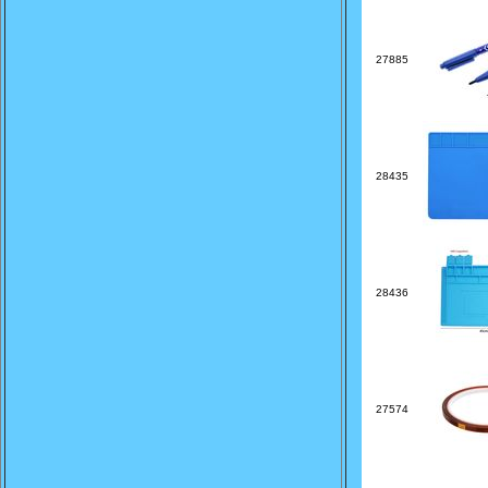
27885
28435
28436
27574