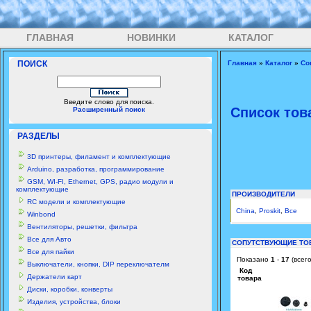
ГЛАВНАЯ
НОВИНКИ
КАТАЛОГ
ПОИСК
Главная
»
Каталог
»
Со
Введите слово для поиска.
Список тов
Расширенный поиск
РАЗДЕЛЫ
3D принтеры, филамент и комплектующие
Arduino, разработка, программирование
GSM, WI-FI, Ethernet, GPS, радио модули и
комплектующие
ПРОИЗВОДИТЕЛИ
RC модели и комплектующие
China
,
Proskit
,
Все
Winbond
Вентиляторы, решетки, фильтра
Все для Авто
СОПУТСТВУЮЩИЕ ТО
Все для пайки
Показано
1
-
17
(всег
Выключатели, кнопки, DIP переключателм
Код
Держатели карт
товара
Диски, коробки, конверты
Изделия, устройства, блоки