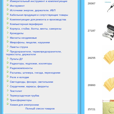
Измерительный инструмент и комплектующие
28367
Инструмент
Источники энергии, держатели, ИБП
Кабельная продукция и сопутствующие товары
Комплектующие для ремонта и производства
Компьютерная периферия
Корпуса, стойки, болты, винты, саморезы
27187
Крокодилы
Магниты неодимовые
Микрофоны, пищалки, наушники
Пакеты струна
Предохранители, термопредохранители,
термостаты, держатели
28255
Пульты ДУ
Радиаторы, подложки, изоляторы
Радиокомпоненты
Разъемы, штекера, гнезда, переходники
Реле и колодки
Светодиоды, фонари, светильники
26993
Сердечники, каркасы, ферриты
Текстолит
Термоусадочная трубка
Трансформаторы
Химия для электроники
Полный список товаров
25721