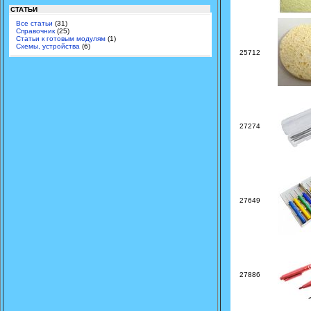
СТАТЬИ
Все статьи
(31)
Справочник
(25)
Статьи к готовым модулям
(1)
Схемы, устройства
(6)
25712
27274
27649
27886