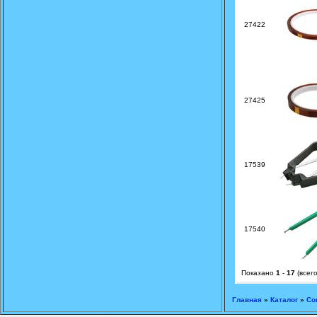
27422
27425
17539
17540
Показано
1
-
17
(всег
Главная
»
Каталог
»
Со